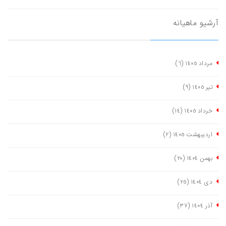
آرشیو ماهیانه
مرداد ١٤٠٥
(٦)
تیر ١٤٠٥
(٩)
خرداد ١٤٠٥
(١٤)
اردیبهشت ١٤٠٥
(٢)
بهمن ١٤٠٤
(٢٠)
دی ١٤٠٤
(٢٥)
آذر ١٤٠٤
(٣٧)