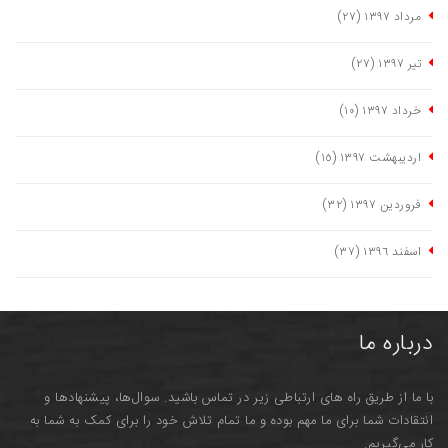
مرداد ١٣٩٧
(٢٧)
تیر ١٣٩٧
(٢٧)
خرداد ١٣٩٧
(١٠)
اردیبهشت ١٣٩٧
(١٥)
فروردین ١٣٩٧
(٣٢)
اسفند ١٣٩٦
(٣٧)
درباره ما
با ما از طریق راه های ارتباطی زیر در تماس باشید. سوال‌ها، پیشنهادها و
انتقادات شما برای ما مهم بوده و ما تمام تلاش خود را برای کمک به شما به
کار می‌گیریم.