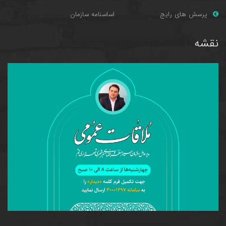
پرسش های را
یج
اساسنامه سازمان
نقشه