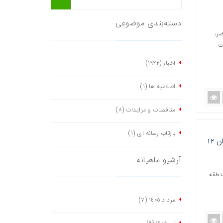
دسته‌بندی موضوعی
ثر، خضر،
ت.
اخبار
(١٩٢٢)
اطلاعیه ها
(١)
مناقصات و مزایدات
(٨)
بازتاب رسانه ای
(١)
توسعه فضای سبز منطقه شش با رویکرد افزایش سرانه فضای سبز با احداث بوستان ۱۲
آرشیو ماهیانه
نطقه
مرداد ١٤٠٥
(٧)