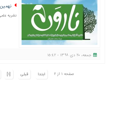
نهمین 
نشریه علمی
جمعه، ٢٠ دی ١٣٩٨ - ١٥:٤٢
صفحه ١ از ٢
ابتدا
قبلی
[١]