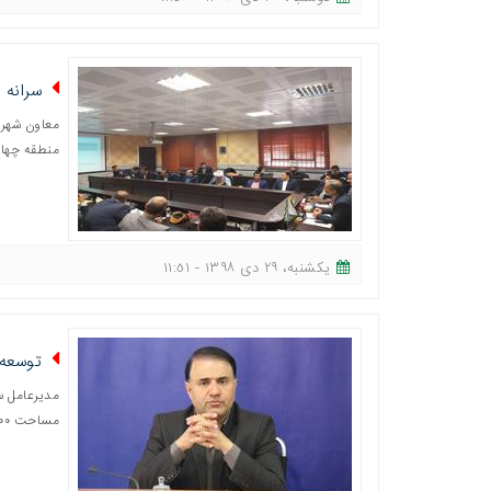
سرانه است
منطقه چهار
یکشنبه، ٢٩ دی ١٣٩٨ - ١١:٥١
توسعه ۱۵۰۰ مترمربعی بوستان ن
مدیرعامل س
مساحت ١٥٠٠ متر و ١٥ آلاچیق به امکانات این بوستان اضافه شده است.