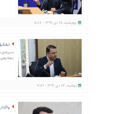
چهارشنبه، ٢٥ دی ١٣٩٨ - ١٥:٤٧
تشکیل 
مدیرعامل س
راهکارهای 
دوشنبه، ٢٣ دی ١٣٩٨ - ٢١:٤٩