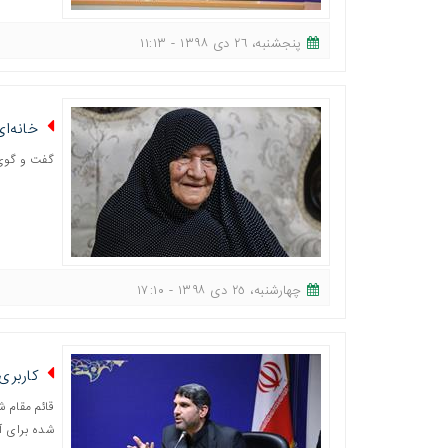
پنجشنبه، ٢٦ دی ١٣٩٨ - ١١:١٣
خانه‌ا
گفت و گوی 
چهارشنبه، ٢٥ دی ١٣٩٨ - ١٧:١٠
کاربری
شده برای 