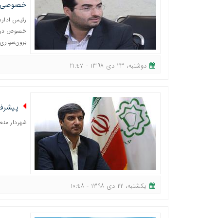
خصوصی
برون‌سپاری
دوشنبه، ٢٣ دی ١٣٩٨ - ٢١:٤٧
پیشرفت فیزیکی ۷۰ در
شهردار منطقه هشت قم ا
یکشنبه، ٢٢ دی ١٣٩٨ - ١٠:٤٨