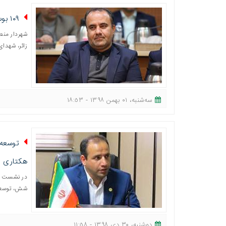
۱۰۹ بوستان در منطقه چهار فعال است
زائر، شهدا
ﺳﻪشنبه، ٠١ بهمن ١٣٩٨ - ١٨:٥٣
هکتاری
در نشست عض
شش، توسعه 
دوشنبه، ٣٠ دی ١٣٩٨ - ١١:٥٨