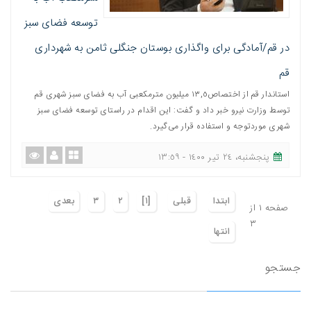
توسعه فضای سبز
در قم/آمادگی برای واگذاری بوستان جنگلی ثامن به شهرداری
قم
استاندار قم از اختصاص١٣,٥ میلیون مترمکعبی آب به فضای سبز شهری قم
توسط وزارت نیرو خبر داد و گفت: این اقدام در راستای توسعه فضای سبز
شهری موردتوجه و استفاده قرار می‌گیرد.
پنجشنبه، ٢٤ تیر ١٤٠٠ - ١٣:٥٩
ابتدا
قبلی
[١]
٢
٣
بعدی
صفحه ١ از
٣
انتها
جستجو