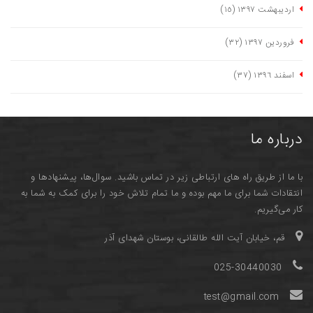
اردیبهشت ١٣٩٧
(١٥)
فروردین ١٣٩٧
(٣٢)
اسفند ١٣٩٦
(٣٧)
درباره ما
با ما از طریق راه های ارتباطی زیر در تماس باشید. سوال‌ها، پیشنهادها و
انتقادات شما برای ما مهم بوده و ما تمام تلاش خود را برای کمک به شما به
کار می‌گیریم.
قم، خیابان آیت الله طالقانی، بوستان شهدای آذر
025-30440030
test@gmail.com