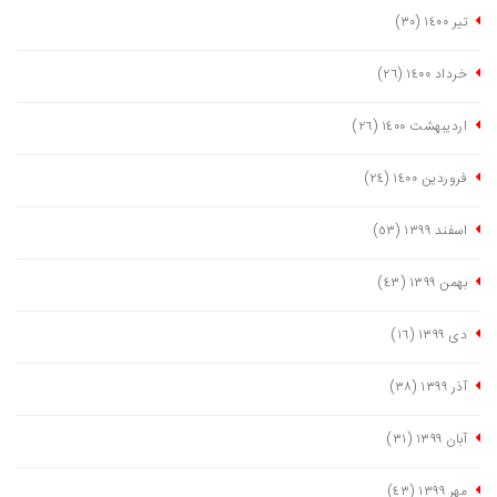
تیر ١٤٠٠
(٣٠)
خرداد ١٤٠٠
(٢٦)
اردیبهشت ١٤٠٠
(٢٦)
فروردین ١٤٠٠
(٢٤)
اسفند ١٣٩٩
(٥٣)
بهمن ١٣٩٩
(٤٣)
دی ١٣٩٩
(١٦)
آذر ١٣٩٩
(٣٨)
آبان ١٣٩٩
(٣١)
مهر ١٣٩٩
(٤٣)