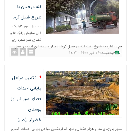
کنه درختان با
شروع فصل گرما
مسوول امور کلینیک
فنی سازمان پارک‌ها و
فضای سبز شهرداری
قم با اشاره به شیوع آفت کنه در فصل گرما از مبارزه علیه این آفت در فصل
ﺳﻪشنبه، ٢٩ تیر ١٤٠٠ - ١٠:٠٢
تابستان خبر داد.
تکمیل مراحل
پایانی احداث
فضای سبز فاز اول
بوستان
خضرنبی(ص)
مدیر پروژه بوستان هزار هکتاری شهر قم از تکمیل مراحل پایانی احداث فضای