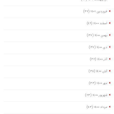
فروردین ١٤٠١
(٣٢)
اسفند ١٤٠٠
(٤٩)
بهمن ١٤٠٠
(٣٧)
دی ١٤٠٠
(٣٧)
آذر ١٤٠٠
(٣٢)
آبان ١٤٠٠
(٣٥)
مهر ١٤٠٠
(٣٣)
شهریور ١٤٠٠
(٢٣)
مرداد ١٤٠٠
(٤٣)