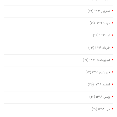
شهریور ١٣٩٩
(٢٩)
مرداد ١٣٩٩
(١٩)
تیر ١٣٩٩
(١٤)
خرداد ١٣٩٩
(١٣)
اردیبهشت ١٣٩٩
(٢١)
فروردین ١٣٩٩
(١٧)
اسفند ١٣٩٨
(٢٥)
بهمن ١٣٩٨
(٢٠)
دی ١٣٩٨
(١٩)