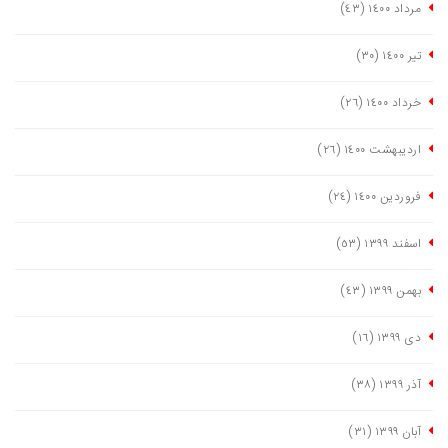
مرداد ١٤٠٠
(٤٣)
تیر ١٤٠٠
(٣٠)
خرداد ١٤٠٠
(٢٦)
اردیبهشت ١٤٠٠
(٢٦)
فروردین ١٤٠٠
(٢٤)
اسفند ١٣٩٩
(٥٣)
بهمن ١٣٩٩
(٤٣)
دی ١٣٩٩
(١٦)
آذر ١٣٩٩
(٣٨)
آبان ١٣٩٩
(٣١)