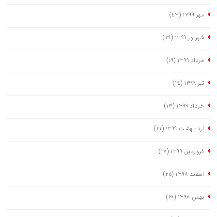
مهر ١٣٩٩
(٤٣)
شهریور ١٣٩٩
(٢٩)
مرداد ١٣٩٩
(١٩)
تیر ١٣٩٩
(١٤)
خرداد ١٣٩٩
(١٣)
اردیبهشت ١٣٩٩
(٢١)
فروردین ١٣٩٩
(١٧)
اسفند ١٣٩٨
(٢٥)
بهمن ١٣٩٨
(٢٠)