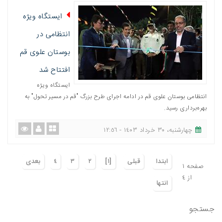
ایستگاه ویژه
انتظامی در
بوستان علوی قم
افتتاح شد
ایستگاه ویژه
انتظامی بوستان علوی قم در ادامه اجرای طرح بزرگ "قم در مسیر تحول" به
بهره‌برداری رسید.
چهارشنبه، ٣٠ خرداد ١٤٠٣ - ١٢:٥٦
ابتدا
قبلی
[١]
٢
٣
٤
بعدی
صفحه ١
از ٤
انتها
جستجو