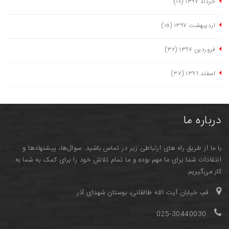
خرداد ١٣٩٧
(١٠)
اردیبهشت ١٣٩٧
(١٥)
فروردین ١٣٩٧
(٣٢)
اسفند ١٣٩٦
(٣٧)
درباره ما
با ما از طریق راه های ارتباطی زیر در تماس باشید. سوال‌ها، پیشنهادها و
انتقادات شما برای ما مهم بوده و ما تمام تلاش خود را برای کمک به شما به
کار می‌گیریم.
قم، خیابان آیت الله طالقانی، بوستان شهدای آذر
025-30440030