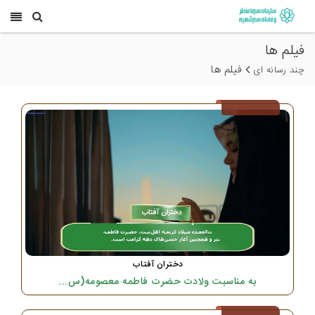
فیلم ها
فیلم ها
چند رسانه ای
دختران آفتاب
به مناسبت ولادت حضرت فاطمه معصومه(س...