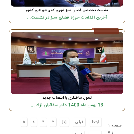
نشست تخصصی فضای سبز شهری کلان‌شهرهای کشور
آخرین اقدامات حوزه فضای سبز در نشست...
تحول ساختاری با انتصاب جدید
13 بهمن ماه 1400 دکتر سقائیان نژاد ...
ابتدا
قبلی
[١]
٢
٣
٤
٥
صفحه ١
از ٥