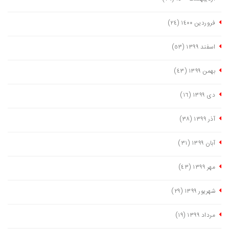
فروردین ١٤٠٠
(٢٤)
اسفند ١٣٩٩
(٥٣)
بهمن ١٣٩٩
(٤٣)
دی ١٣٩٩
(١٦)
آذر ١٣٩٩
(٣٨)
آبان ١٣٩٩
(٣١)
مهر ١٣٩٩
(٤٣)
شهریور ١٣٩٩
(٢٩)
مرداد ١٣٩٩
(١٩)