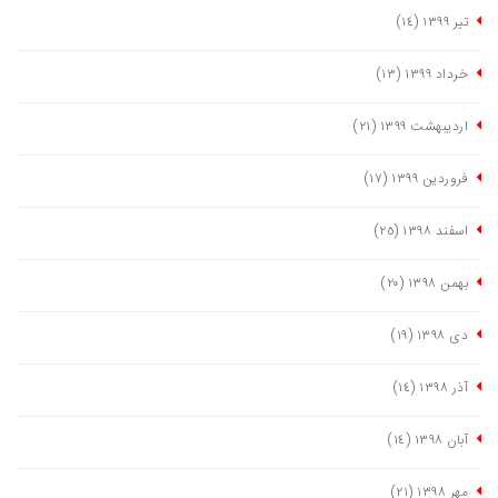
تیر ١٣٩٩
(١٤)
خرداد ١٣٩٩
(١٣)
اردیبهشت ١٣٩٩
(٢١)
فروردین ١٣٩٩
(١٧)
اسفند ١٣٩٨
(٢٥)
بهمن ١٣٩٨
(٢٠)
دی ١٣٩٨
(١٩)
آذر ١٣٩٨
(١٤)
آبان ١٣٩٨
(١٤)
مهر ١٣٩٨
(٢١)