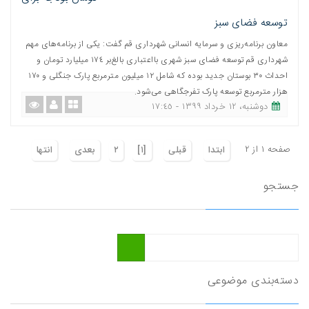
توسعه فضای سبز
معاون برنامه‌ریزی و سرمایه انسانی شهرداری قم گفت: یکی از برنامه‌های مهم
شهرداری قم توسعه فضای سبز شهری بااعتباری بالغ‌بر ١٧٤ میلیارد تومان و
احداث ٣٠ بوستان جدید بوده که شامل ١٢ میلیون مترمربع پارک جنگلی و ١٧٠
هزار مترمربع توسعه پارک تفرجگاهی می‌شود.
دوشنبه، ١٢ خرداد ١٣٩٩ - ١٧:٤٥
صفحه ١ از ٢
ابتدا
قبلی
[١]
٢
بعدی
انتها
جستجو
دسته‌بندی موضوعی