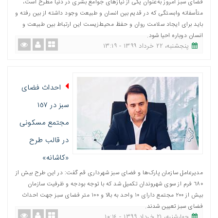
فضای سبز امروز به‌عنوان یکی از نیازهای جوامع بشری در دنیا مطرح است،
متأسفانه وابستگی که در قدیم بین انسان و طبیعت وجود داشته از بین رفته و
باید برای ایجاد سلامت روان و حفظ محیط‌زیست این ارتباط بین طبیعت و
انسان دوباره احیا شود.
پنجشنبه، ٢٢ خرداد ١٣٩٩ - ١٣:١٩
احداث فضای
سبز در ١٥٧
مجتمع مسکونی
در قالب طرح
«کاشانه»
مدیرعامل سازمان پارک‌ها و فضای سبز شهرداری قم گفت: در این طرح بیش از
٦٨٠ فرم از سوی شهروندان تکمیل شد که با توجه بودجه و ظرفیت سازمان
بیش از ٢٠٠ مجتمع دارای ١٠ واحد به بالا و ١٠٠ متر فضای سبز جهت احداث
فضای سبز تعیین شدند.
چهارشنبه، ٢١ خرداد ١٣٩٩ - ١٠:١٤