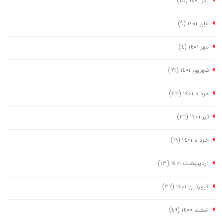
آذر ١٤٠١
(١٨)
آبان ١٤٠١
(٩)
مهر ١٤٠١
(٤)
شهریور ١٤٠١
(٢١)
مرداد ١٤٠١
(٤٣)
تیر ١٤٠١
(٢٦)
خرداد ١٤٠١
(١٩)
اردیبهشت ١٤٠١
(١٣)
فروردین ١٤٠١
(٣٢)
اسفند ١٤٠٠
(٤٩)