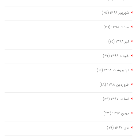
شهریور ١٣٩٨
(٢٤)
مرداد ١٣٩٨
(٢٦)
تیر ١٣٩٨
(١٥)
خرداد ١٣٩٨
(٣٠)
اردیبهشت ١٣٩٨
(١٩)
فروردین ١٣٩٨
(٤٩)
اسفند ١٣٩٧
(٥٤)
بهمن ١٣٩٧
(٢٣)
دی ١٣٩٧
(٢٩)