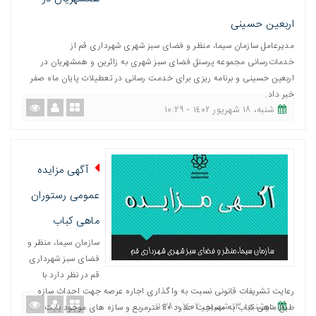
اربعین حسینی
مدیرعامل سازمان سیما، منظر و فضای سبز شهری شهرداری قم از
خدمات‌رسانی مجموعه پرسنل فضای سبز شهری به زائرین و همشهریان در
اربعین حسینی و برنامه ریزی برای خدمت رسانی در تعطیلات پایان ماه صفر
خبر داد.
شنبه، ١٨ شهریور ١٤٠٢ - ١٠:٢٩
آگهی مزایده
عمومی رستوران
ماهی کباب
سازمان سیما، منظر و
فضای سبز شهرداری
قم در نظر دارد با
رعایت تشریفات قانونی نسبت به واگذاری اجاره عرصه جهت احداث سازه
دوشنبه، ١٣ شهریور ١٤٠٢ - ١١:٢٨
طبخ ماهی کباب به مساحت حدود ٤٠ مترمربع و سازه های موجود بابت