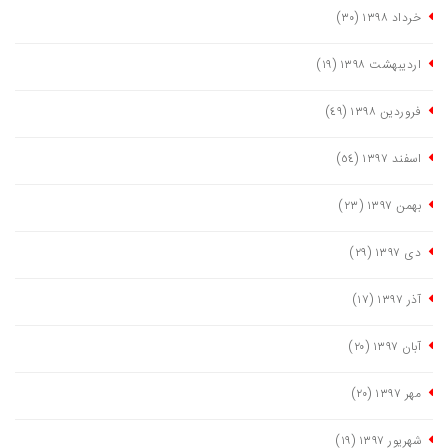
خرداد ١٣٩٨
(٣٠)
اردیبهشت ١٣٩٨
(١٩)
فروردین ١٣٩٨
(٤٩)
اسفند ١٣٩٧
(٥٤)
بهمن ١٣٩٧
(٢٣)
دی ١٣٩٧
(٢٩)
آذر ١٣٩٧
(١٧)
آبان ١٣٩٧
(٢٠)
مهر ١٣٩٧
(٢٠)
شهریور ١٣٩٧
(١٩)