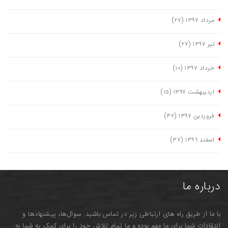
مرداد ١٣٩٧
(٢٧)
تیر ١٣٩٧
(٢٧)
خرداد ١٣٩٧
(١٠)
اردیبهشت ١٣٩٧
(١٥)
فروردین ١٣٩٧
(٣٢)
اسفند ١٣٩٦
(٣٧)
درباره ما
با ما از طریق راه های ارتباطی زیر در تماس باشید. سوال‌ها، پیشنهادها و
انتقادات شما برای ما مهم بوده و ما تمام تلاش خود را برای کمک به شما به