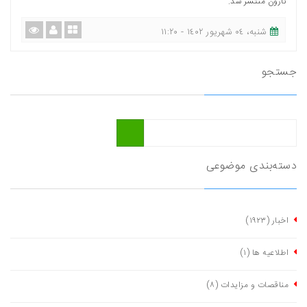
نارون منتشر شد.
شنبه، ٠٤ شهریور ١٤٠٢ - ١١:٢٠
جستجو
دسته‌بندی موضوعی
اخبار
(١٩٢٣)
اطلاعیه ها
(١)
مناقصات و مزایدات
(٨)