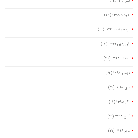
تیر ١٣٩٩
(١٤)
خرداد ١٣٩٩
(١٣)
اردیبهشت ١٣٩٩
(٢١)
فروردین ١٣٩٩
(١٧)
اسفند ١٣٩٨
(٢٥)
بهمن ١٣٩٨
(٢٠)
دی ١٣٩٨
(١٩)
آذر ١٣٩٨
(١٤)
آبان ١٣٩٨
(١٤)
مهر ١٣٩٨
(٢١)