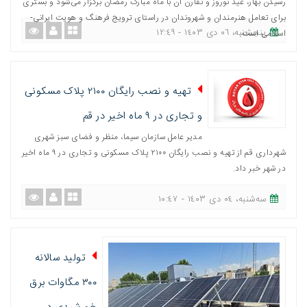
رسیدن بهار، عید نوروز و تقارن آن با ماه مبارک رمضان برگزار می‌شود و بستری
برای تعامل هنرمندان و شهروندان در راستای ترویج فرهنگ و هویت ایرانی-
پنجشنبه، ٠٦ دی ١٤٠٣ - ١٢:٤٩
اسلامی است.
تهیه و نصب رایگان ٢١٠٠ پلاک مسکونی
و تجاری در ٩ ماه اخیر در قم
مدیر عامل سازمان سیما، منظر و فضای سبز شهری
شهرداری قم از تهیه و نصب رایگان ٢١٠٠ پلاک مسکونی و تجاری در ٩ ماه اخیر
در شهر خبر داد.
ﺳﻪشنبه، ٠٤ دی ١٤٠٣ - ١٠:٤٧
تولید سالانه
۳۰۰ مگاوات برق