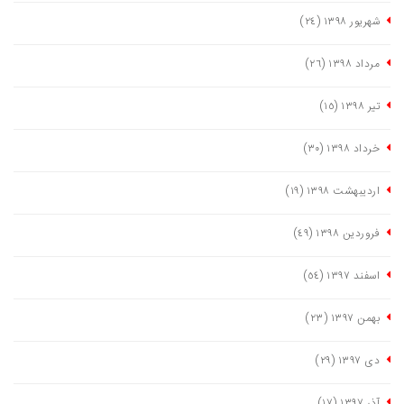
شهریور ١٣٩٨
(٢٤)
مرداد ١٣٩٨
(٢٦)
تیر ١٣٩٨
(١٥)
خرداد ١٣٩٨
(٣٠)
اردیبهشت ١٣٩٨
(١٩)
فروردین ١٣٩٨
(٤٩)
اسفند ١٣٩٧
(٥٤)
بهمن ١٣٩٧
(٢٣)
دی ١٣٩٧
(٢٩)
آذر ١٣٩٧
(١٧)