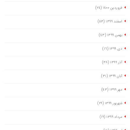
فروردین ١٤٠٠
(٢٤)
اسفند ١٣٩٩
(٥٣)
بهمن ١٣٩٩
(٤٣)
دی ١٣٩٩
(١٦)
آذر ١٣٩٩
(٣٨)
آبان ١٣٩٩
(٣١)
مهر ١٣٩٩
(٤٣)
شهریور ١٣٩٩
(٢٩)
مرداد ١٣٩٩
(١٩)