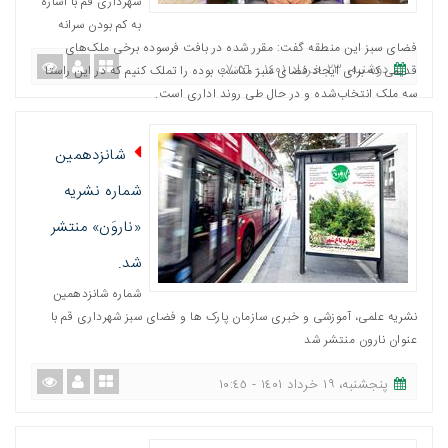
شهرداری قم با اشاره
به کم بودن سرانه
فضای سبز این منطقه گفت: مقرر شده در بافت فرسوده برخی ملک‌های
دوشنبه، ٢٣ خرداد ١٤٠١ - ٠٧:٥٦
قدیمی که برای ایجاد فضای سبز مناسب بوده را تملک کنیم که در این راستا
سه ملک انتخاب‌شده و در حال طی روند اداری است.
شانزدهمین
شماره نشریه
«ناروَن» منتشر
شد.
شماره شانزدهمین
نشریه علمی، آموزشی و خبری سازمان پارک ها و فضای سبز شهرداری قم با
عنوان نارون منتشر شد
پنجشنبه، ١٩ خرداد ١٤٠١ - ١٠:٤٥