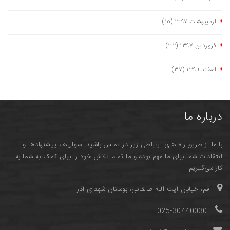
اردیبهشت ١٣٩٧
(١٥)
فروردین ١٣٩٧
(٣٢)
اسفند ١٣٩٦
(٣٧)
درباره ما
با ما از طریق راه های ارتباطی زیر در تماس باشید. سوال‌ها، پیشنهادها و
انتقادات شما برای ما مهم بوده و ما تمام تلاش خود را برای کمک به شما به
کار می‌گیریم.
قم، خیابان آیت الله طالقانی، بوستان شهدای آذر
025-30440030