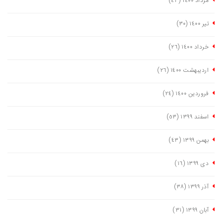
مرداد ١٤٠٠
(٤٣)
تیر ١٤٠٠
(٣٠)
خرداد ١٤٠٠
(٢٦)
اردیبهشت ١٤٠٠
(٢٦)
فروردین ١٤٠٠
(٢٤)
اسفند ١٣٩٩
(٥٣)
بهمن ١٣٩٩
(٤٣)
دی ١٣٩٩
(١٦)
آذر ١٣٩٩
(٣٨)
آبان ١٣٩٩
(٣١)