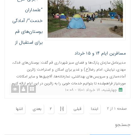
“علمداران
خدمت”/ آمادگی
بوستان‌های قم
برای استقبال از
مسافرین ایام ۱۴ و ۱۵ خرداد
مدیرعامل سازمان پارک‌ها و فضای سبز شهرداری قم گفت: بوستان‌های فدک،
مهدی، نیایش، امام رضا(ع) و غدیر برای اسکان و استراحت زائرین
آماده‌سازی و سرویس‌های بهداشتی، نمازخانه‌ها، آلاچیق‌ها و سایر امکانات
موردنیاز فراهم‌شده تا بتوانیم خدمات خوبی را به زائرین در این ایام ارائه کنیم.
چهارشنبه، ١٨ خرداد ١٤٠١ - ١٠:٠٨
صفحه ١ از ٢
ابتدا
قبلی
[١]
٢
بعدی
انتها
جستجو