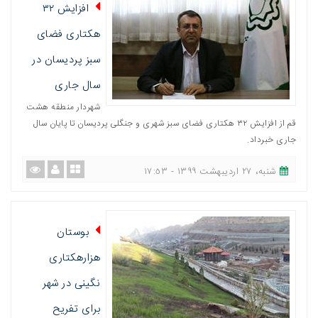
افزایش ۳۲
هکتاری فضای
سبز پردیسان در
سال جاری
شهردار منطقه هشت
قم از افزایش ٣٢ هکتاری فضای سبز شهری و جنگلی پردیسان تا پایان سال
جاری خبرداد.
شنبه، ٢٧ اردیبهشت ١٣٩٩ - ١٧:٥٣
بوستان
هزارهکتاری
نگینی در شهر
برای تفریح