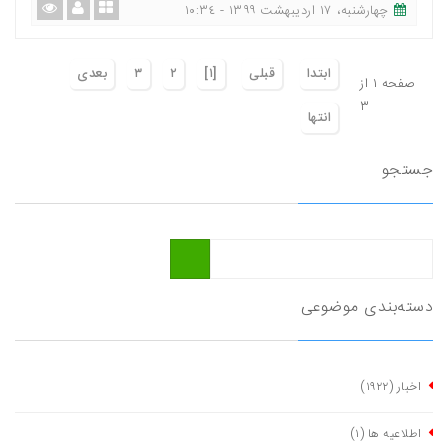
چهارشنبه، ١٧ اردیبهشت ١٣٩٩ - ١٠:٣٤
ابتدا
قبلی
[١]
٢
٣
بعدی
صفحه ١ از
٣
انتها
جستجو
دسته‌بندی موضوعی
اخبار
(١٩٢٢)
اطلاعیه ها
(١)