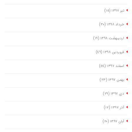
تیر ١٣٩٨
(١٥)
خرداد ١٣٩٨
(٣٠)
اردیبهشت ١٣٩٨
(١٩)
فروردین ١٣٩٨
(٤٩)
اسفند ١٣٩٧
(٥٤)
بهمن ١٣٩٧
(٢٣)
دی ١٣٩٧
(٢٩)
آذر ١٣٩٧
(١٧)
آبان ١٣٩٧
(٢٠)