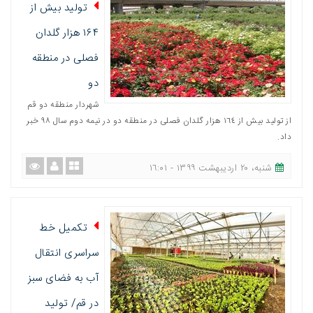
تولید بیش از
۱۶۴ هزار گلدان
فصلی در منطقه
دو
شهردار منطقه دو قم
از تولید بیش از ١٦٤ هزار گلدان فصلی در منطقه دو در نیمه دوم سال ٩٨ خبر
داد.
شنبه، ٢٠ اردیبهشت ١٣٩٩ - ١٦:٠١
تکمیل خط
سراسری انتقال
آب به فضای سبز
در قم/ تولید