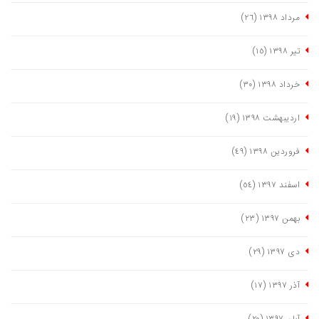
مرداد ١٣٩٨
(٢٦)
تیر ١٣٩٨
(١٥)
خرداد ١٣٩٨
(٣٠)
اردیبهشت ١٣٩٨
(١٩)
فروردین ١٣٩٨
(٤٩)
اسفند ١٣٩٧
(٥٤)
بهمن ١٣٩٧
(٢٣)
دی ١٣٩٧
(٢٩)
آذر ١٣٩٧
(١٧)