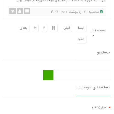
الی ١٢ با حضور در سامانه ۱۳۷ پاسخگوی سوالات شهروندان خواهد بود.
ﺳﻪشنبه، ٢١ اردیبهشت ١٤٠٠ - ١٩:٢٩
ابتدا
قبلی
[١]
٢
٣
بعدی
صفحه ١ از
٣
انتها
جستجو
دسته‌بندی موضوعی
اخبار
(١٩٢١)