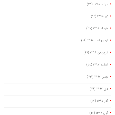
مرداد ١٣٩٨
(٢٦)
تیر ١٣٩٨
(١٥)
خرداد ١٣٩٨
(٣٠)
اردیبهشت ١٣٩٨
(١٩)
فروردین ١٣٩٨
(٤٩)
اسفند ١٣٩٧
(٥٤)
بهمن ١٣٩٧
(٢٣)
دی ١٣٩٧
(٢٩)
آذر ١٣٩٧
(١٧)
آبان ١٣٩٧
(٢٠)