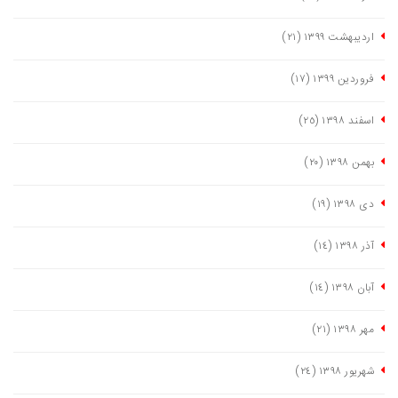
اردیبهشت ١٣٩٩
(٢١)
فروردین ١٣٩٩
(١٧)
اسفند ١٣٩٨
(٢٥)
بهمن ١٣٩٨
(٢٠)
دی ١٣٩٨
(١٩)
آذر ١٣٩٨
(١٤)
آبان ١٣٩٨
(١٤)
مهر ١٣٩٨
(٢١)
شهریور ١٣٩٨
(٢٤)