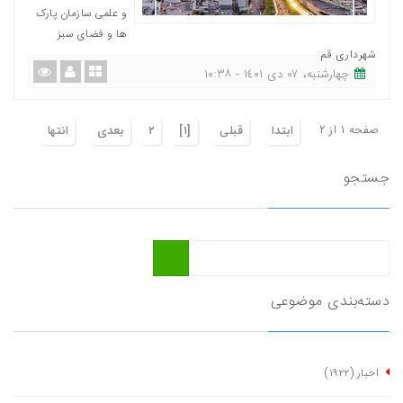
و علمی سازمان پارک
ها و فضای سبز
شهرداری قم
چهارشنبه، ٠٧ دی ١٤٠١ - ١٠:٣٨
صفحه ١ از ٢
ابتدا
قبلی
[١]
٢
بعدی
انتها
جستجو
دسته‌بندی موضوعی
اخبار
(١٩٢٢)