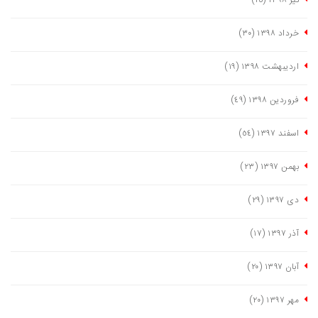
تیر ١٣٩٨
(١٥)
خرداد ١٣٩٨
(٣٠)
اردیبهشت ١٣٩٨
(١٩)
فروردین ١٣٩٨
(٤٩)
اسفند ١٣٩٧
(٥٤)
بهمن ١٣٩٧
(٢٣)
دی ١٣٩٧
(٢٩)
آذر ١٣٩٧
(١٧)
آبان ١٣٩٧
(٢٠)
مهر ١٣٩٧
(٢٠)