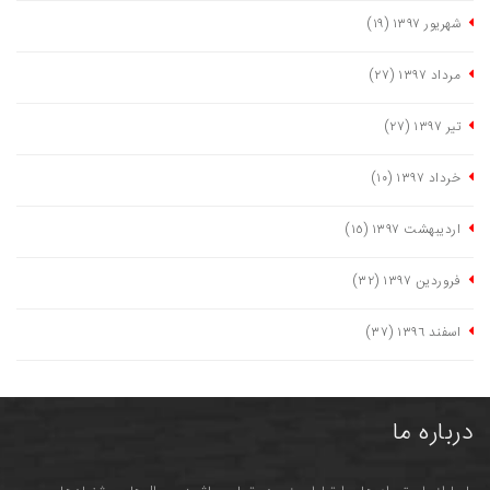
شهریور ١٣٩٧
(١٩)
مرداد ١٣٩٧
(٢٧)
تیر ١٣٩٧
(٢٧)
خرداد ١٣٩٧
(١٠)
اردیبهشت ١٣٩٧
(١٥)
فروردین ١٣٩٧
(٣٢)
اسفند ١٣٩٦
(٣٧)
درباره ما