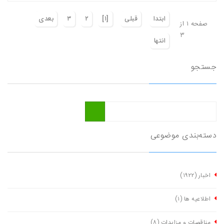
ابتدا
قبلی
[١]
٢
٣
بعدی
صفحه ١ از
٣
انتها
جستجو
دسته‌بندی موضوعی
اخبار
(١٩٢٢)
اطلاعیه ها
(١)
مناقصات و مزایدات
(٨)