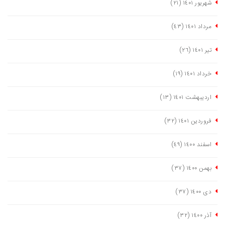
شهریور ١٤٠١
(٢١)
مرداد ١٤٠١
(٤٣)
تیر ١٤٠١
(٢٦)
خرداد ١٤٠١
(١٩)
اردیبهشت ١٤٠١
(١٣)
فروردین ١٤٠١
(٣٢)
اسفند ١٤٠٠
(٤٩)
بهمن ١٤٠٠
(٣٧)
دی ١٤٠٠
(٣٧)
آذر ١٤٠٠
(٣٢)