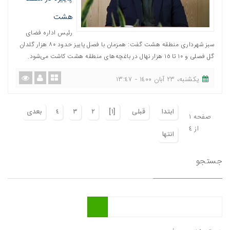
هشت
رئیس اداره فضای
سبز شهرداری منطقه هشت گفت: همزمان با فصل پاییز حدود ٨٠ هزار گلدان
گل فصلی و ١٠ تا ١٥ هزار نهال در باغچه‌های منطقه هشت کاشت می‌شود.
یکشنبه، ٢٣ آبان ١٤٠٠ - ١٣:٤٧
ابتدا
قبلی
[١]
٢
٣
٤
بعدی
صفحه ١
از ٤
انتها
جستجو