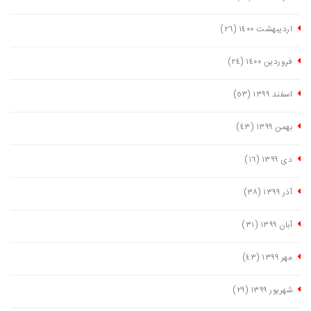
اردیبهشت ١٤٠٠
(٢٦)
فروردین ١٤٠٠
(٢٤)
اسفند ١٣٩٩
(٥٣)
بهمن ١٣٩٩
(٤٣)
دی ١٣٩٩
(١٦)
آذر ١٣٩٩
(٣٨)
آبان ١٣٩٩
(٣١)
مهر ١٣٩٩
(٤٣)
شهریور ١٣٩٩
(٢٩)