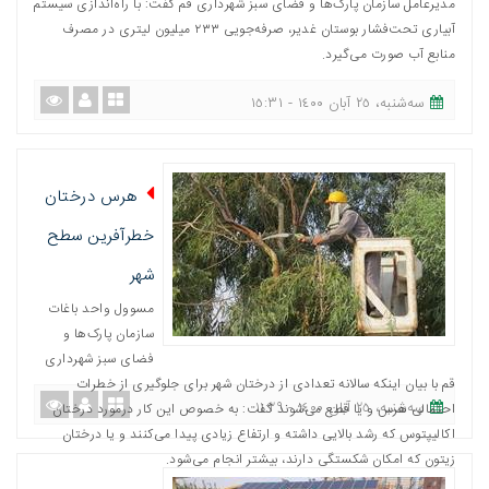
مدیرعامل سازمان پارک‌ها و فضای سبز شهرداری قم گفت: با راه‌اندازی سیستم
آبیاری تحت‌فشار بوستان غدیر، صرفه‌جویی ٢٣٣ میلیون لیتری در مصرف
منابع آب صورت می‌گیرد.
ﺳﻪشنبه، ٢٥ آبان ١٤٠٠ - ١٥:٣١
هرس درختان
خطرآفرین سطح
شهر
مسوول واحد باغات
سازمان پارک‌ها و
فضای سبز شهرداری
قم با بیان اینکه سالانه تعدادی از درختان شهر برای جلوگیری از خطرات
ﺳﻪشنبه، ٢٥ آبان ١٤٠٠ - ١١:٢٩
احتمالی هرس و یا قطع می‌شوند گفت: به خصوص این کار درمورد درختان
اکالیپتوس که رشد بالایی داشته و ارتفاع زیادی پیدا می‌کنند و یا درختان
زیتون که امکان شکستگی دارند، بیشتر انجام می‌شود.