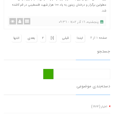
معلولین برگزار و درختان زیتون به یاد ١٠٠ هزار شهید فلسطینی در قم کاشته
شد.
پنجشنبه، ١٦ آذر ١٤٠٢ - ٠٩:٣٦
صفحه ١ از ٢
ابتدا
قبلی
[١]
٢
بعدی
انتها
جستجو
دسته‌بندی موضوعی
اخبار
(١٩٢٣)