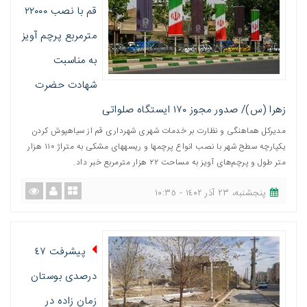
قم با نصب ٢٢٠٠٠
مترمربع پرچم آویز
به مناسبت
شهادت حضرت
زهرا (س)/ صدور مجوز ١٧٠ ایستگاه صلواتی
مدیرکل هماهنگی و نظارت بر خدمات شهری شهرداری قم از سیاه‎پوش کردن
یکپارچه سطح شهر با نصب انواع پرچم‎ها و ریسه‎های مشکی به متراژ ١١٠ هزار
متر طول و پرچم‌های آویز به مساحت ٢٢ هزار مترمربع خبر داد.
پنجشنبه، ٢٣ آذر ١٤٠٢ - ١٠:٣٥
پیشرفت ٤٧
درصدی بوستان
زمان زاده در