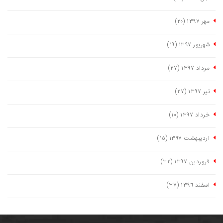
مهر ١٣٩٧
(٢٠)
شهریور ١٣٩٧
(١٩)
مرداد ١٣٩٧
(٢٧)
تیر ١٣٩٧
(٢٧)
خرداد ١٣٩٧
(١٠)
اردیبهشت ١٣٩٧
(١٥)
فروردین ١٣٩٧
(٣٢)
اسفند ١٣٩٦
(٣٧)