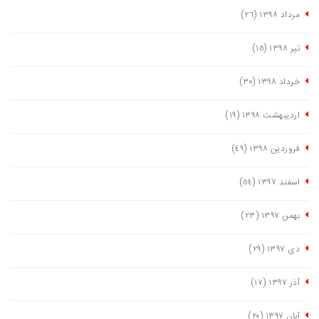
مرداد ١٣٩٨
(٢٦)
تیر ١٣٩٨
(١٥)
خرداد ١٣٩٨
(٣٠)
اردیبهشت ١٣٩٨
(١٩)
فروردین ١٣٩٨
(٤٩)
اسفند ١٣٩٧
(٥٤)
بهمن ١٣٩٧
(٢٣)
دی ١٣٩٧
(٢٩)
آذر ١٣٩٧
(١٧)
آبان ١٣٩٧
(٢٠)