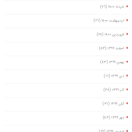
خرداد ١٤٠٠
(٢٦)
اردیبهشت ١٤٠٠
(٢٦)
فروردین ١٤٠٠
(٢٤)
اسفند ١٣٩٩
(٥٣)
بهمن ١٣٩٩
(٤٣)
دی ١٣٩٩
(١٦)
آذر ١٣٩٩
(٣٨)
آبان ١٣٩٩
(٣١)
مهر ١٣٩٩
(٤٣)
شهریور ١٣٩٩
(٢٩)