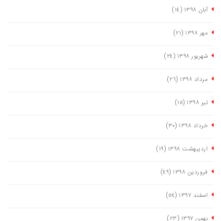
آبان ١٣٩٨
(١٤)
مهر ١٣٩٨
(٢١)
شهریور ١٣٩٨
(٢٤)
مرداد ١٣٩٨
(٢٦)
تیر ١٣٩٨
(١٥)
خرداد ١٣٩٨
(٣٠)
اردیبهشت ١٣٩٨
(١٩)
فروردین ١٣٩٨
(٤٩)
اسفند ١٣٩٧
(٥٤)
بهمن ١٣٩٧
(٢٣)