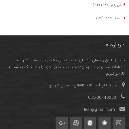
فروردین ١٣٩٧
(٣٢)
اسفند ١٣٩٦
(٣٧)
درباره ما
با ما از طریق راه های ارتباطی زیر در تماس باشید. سوال‌ها، پیشنهادها و
انتقادات شما برای ما مهم بوده و ما تمام تلاش خود را برای کمک به شما به
کار می‌گیریم.
قم، خیابان آیت الله طالقانی، بوستان شهدای آذر
025-30440030
test@gmail.com