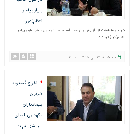
بلوار پیامبر
اعظم(ص)
شهردار منطقه ٥ از افزایش و توسعه فضای سبز در طول حاشیه بلوار پیامبر
اعظم(ص)خبر داد.
پنجشنبه، ١٢ دی ١٣٩٨ - ١٤:١٠
اخراج گسترده
کارگران
پیمانکاران
نگهداری فضای
سبز شهر قم به