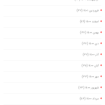
فروردین ١٤٠١
(٣٢)
اسفند ١٤٠٠
(٤٩)
بهمن ١٤٠٠
(٣٧)
دی ١٤٠٠
(٣٧)
آذر ١٤٠٠
(٣٢)
آبان ١٤٠٠
(٣٥)
مهر ١٤٠٠
(٣٣)
شهریور ١٤٠٠
(٢٣)
مرداد ١٤٠٠
(٤٣)