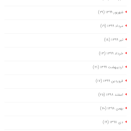
شهریور ١٣٩٩
(٢٩)
مرداد ١٣٩٩
(١٩)
تیر ١٣٩٩
(١٤)
خرداد ١٣٩٩
(١٣)
اردیبهشت ١٣٩٩
(٢١)
فروردین ١٣٩٩
(١٧)
اسفند ١٣٩٨
(٢٥)
بهمن ١٣٩٨
(٢٠)
دی ١٣٩٨
(١٩)