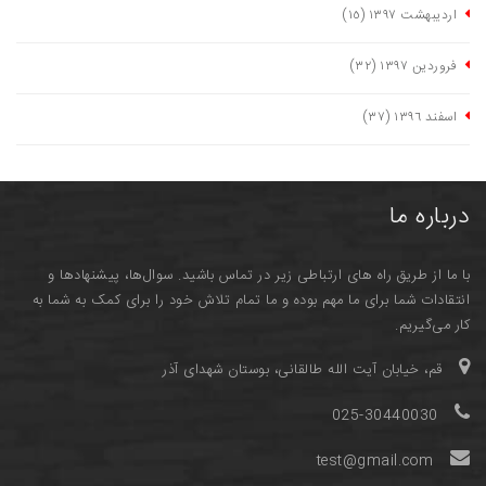
اردیبهشت ١٣٩٧
(١٥)
فروردین ١٣٩٧
(٣٢)
اسفند ١٣٩٦
(٣٧)
درباره ما
با ما از طریق راه های ارتباطی زیر در تماس باشید. سوال‌ها، پیشنهادها و
انتقادات شما برای ما مهم بوده و ما تمام تلاش خود را برای کمک به شما به
کار می‌گیریم.
قم، خیابان آیت الله طالقانی، بوستان شهدای آذر
025-30440030
test@gmail.com