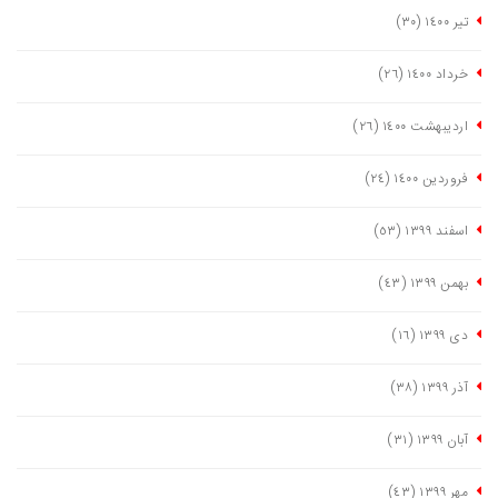
تیر ١٤٠٠
(٣٠)
خرداد ١٤٠٠
(٢٦)
اردیبهشت ١٤٠٠
(٢٦)
فروردین ١٤٠٠
(٢٤)
اسفند ١٣٩٩
(٥٣)
بهمن ١٣٩٩
(٤٣)
دی ١٣٩٩
(١٦)
آذر ١٣٩٩
(٣٨)
آبان ١٣٩٩
(٣١)
مهر ١٣٩٩
(٤٣)