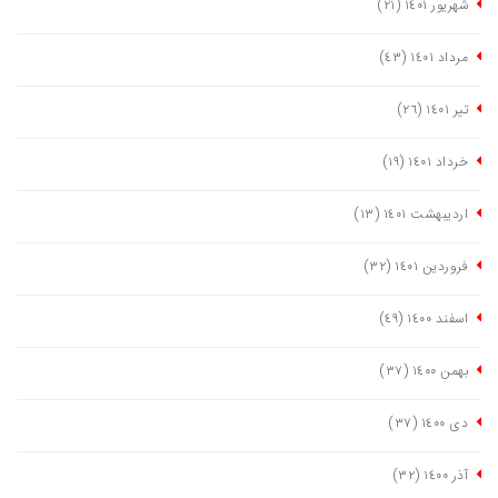
شهریور ١٤٠١
(٢١)
مرداد ١٤٠١
(٤٣)
تیر ١٤٠١
(٢٦)
خرداد ١٤٠١
(١٩)
اردیبهشت ١٤٠١
(١٣)
فروردین ١٤٠١
(٣٢)
اسفند ١٤٠٠
(٤٩)
بهمن ١٤٠٠
(٣٧)
دی ١٤٠٠
(٣٧)
آذر ١٤٠٠
(٣٢)