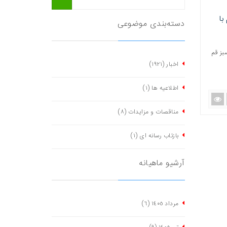
با
دسته‌بندی موضوعی
بز قم
اخبار
(١٩٢١)
اطلاعیه ها
(١)
مناقصات و مزایدات
(٨)
بازتاب رسانه ای
(١)
آرشیو ماهیانه
مرداد ١٤٠٥
(٦)