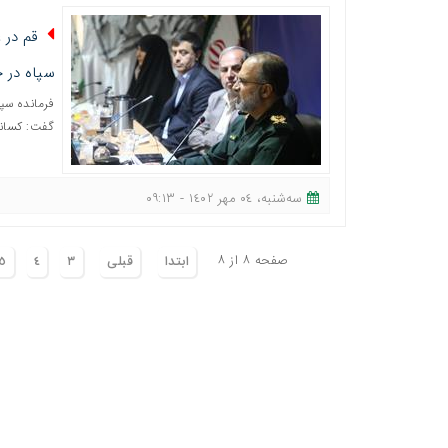
قم در 
سپاه در 
فرمانده سپ
گفت: کسانی
ﺳﻪشنبه، ٠٤ مهر ١٤٠٢ - ٠٩:١٣
صفحه ٨ از ٨
ابتدا
قبلی
٣
٤
٥