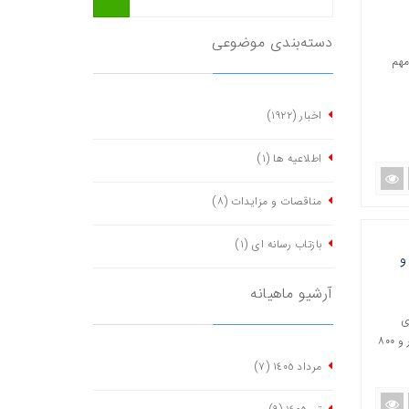
دسته‌بندی موضوعی
مهم
اخبار
(١٩٢٢)
اطلاعیه ها
(١)
مناقصات و مزایدات
(٨)
بازتاب رسانه ای
(١)
و
آرشیو ماهیانه
ی
مساجد و اطراف آن گفت: علاوه بر ایجاد باغچه و بهسازی فضای سبز تعدادی از مساجد شهر، دو هزار و ۸۰۰
مرداد ١٤٠٥
(٧)