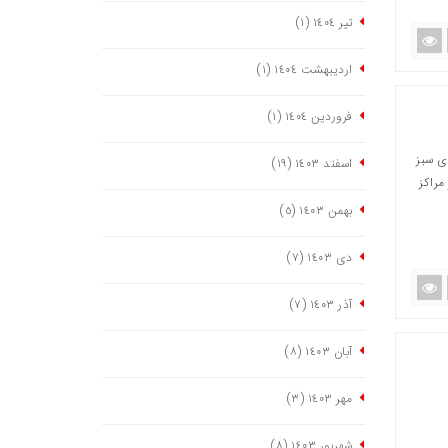
تیر ١٤٠٤
(١)
اردیبهشت ١٤٠٤
(١)
فروردین ١٤٠٤
(١)
ی سبز
اسفند ١٤٠٣
(١٩)
مراکز
بهمن ١٤٠٣
(٥)
دی ١٤٠٣
(٧)
آذر ١٤٠٣
(٧)
آبان ١٤٠٣
(٨)
مهر ١٤٠٣
(٣)
شهریور ١٤٠٣
(٨)