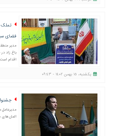
تملک ب
فضای سبز د
اقدام است.
یکشنبه، ١٥ بهمن ١٤٠٢ - ٠٩:٤٣
جشنوار
مدیرعامل س
المان‌های م