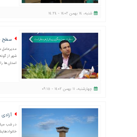
شنبه، ١٤ بهمن ١٤٠٢ - ١٤:٢٤
سطح چمن
مدیرعامل س
شهر از گونه
استان‌ها را 
چهارشنبه، ١١ بهمن ١٤٠٢ - ٠٩:١٥
آزادی پدر
در شب میلا
خانوادهایشا