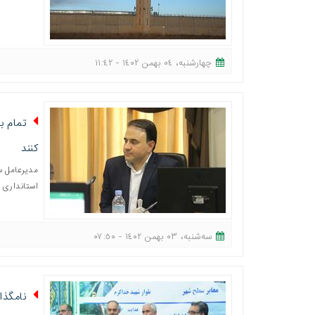
چهارشنبه، ٠٤ بهمن ١٤٠٢ - ١١:٤٢
تمام ب
کنند
مدیرعامل سا
استانداری 
ﺳﻪشنبه، ٠٣ بهمن ١٤٠٢ - ٠٧:٥٠
نامگذا