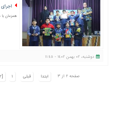
اجرای 
همزمان با 
دوشنبه، ٠٢ بهمن ١٤٠٢ - ١١:٤٥
صفحه ٢ از ٣
ابتدا
قبلی
١
[٢]