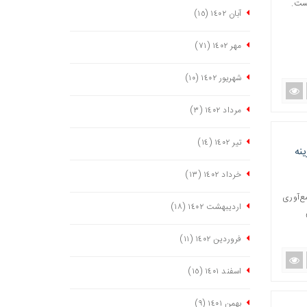
نست.
آبان ١٤٠٢
(١٥)
مهر ١٤٠٢
(٧١)
شهریور ١٤٠٢
(١٠)
مرداد ١٤٠٢
(٣)
تیر ١٤٠٢
(١٤)
نه
خرداد ١٤٠٢
(١٣)
ع‌آوری
اردیبهشت ١٤٠٢
(١٨)
فروردین ١٤٠٢
(١١)
اسفند ١٤٠١
(١٥)
بهمن ١٤٠١
(٩)