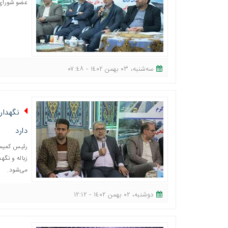
عضو شورای 
ﺳﻪشنبه، ٠٣ بهمن ١٤٠٢ - ٠٧:٤٨
نگهدار
دارد
رئیس کمیسی
زباله و نگ
می‌شود.
دوشنبه، ٠٢ بهمن ١٤٠٢ - ١٢:١٢