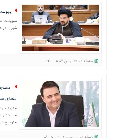
پیوست 
سرپرست ساز
شهری در حا
ﺳﻪشنبه، ١٧ بهمن ١٤٠٢ - ١٠:٢٠
مساجد 
فضای سبز
مدیرعامل س
مترمربع دی
دوشنبه، ١٦ بهمن ١٤٠٢ - ٠٩:٠٥