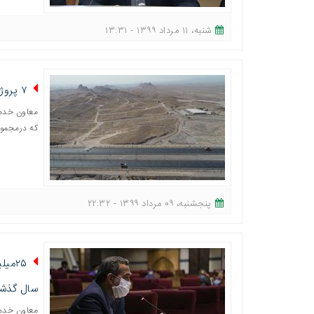
شنبه، ١١ مرداد ١٣٩٩ - ١٣:٣١
۷ پروژه در بوستان ۱۰۰۰ هکتاری قم احداث می‌شود/افتتاح بوستان کوثر در سال ۹۹
که درمجموع ٧ پروژه اصلی 
پنجشنبه، ٠٩ مرداد ١٣٩٩ - ٢٢:٣٢
سال گذش