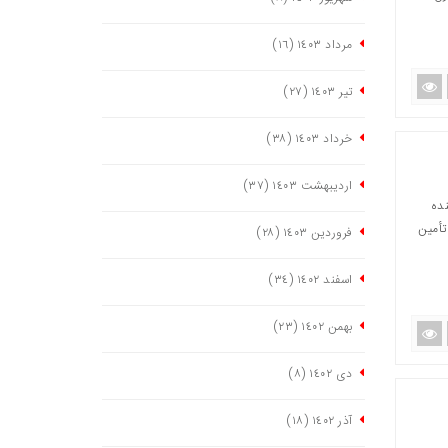
مرداد ١٤٠٣
(١٦)
تیر ١٤٠٣
(٢٧)
خرداد ١٤٠٣
(٣٨)
اردیبهشت ١٤٠٣
(٣٧)
نده
ای باغ پرندگان تأمین
فروردین ١٤٠٣
(٢٨)
اسفند ١٤٠٢
(٣٤)
بهمن ١٤٠٢
(٢٣)
دی ١٤٠٢
(٨)
آذر ١٤٠٢
(١٨)