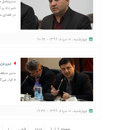
مدیرعامل س
خبر داد و 
در فضای سبز
چهارشنبه، ٠١ مرداد ١٣٩٩ - ٢٠:٢٤
احداث بوستان ۱۴ هزار
مدیر منطقه
٥ قرار می‌گیرد.
چهارشنبه، ٠١ مرداد ١٣٩٩ - ١٩:٣٨
صفحه ٢ از ٢
ابتدا
قبلی
١