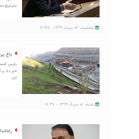
مترمربع م
ﺳﻪشنبه، ٠٧ مرداد ١٣٩٩ - ٢١:٣٥
باغ پرندگان قم تا 
رئیس کمیسیو
کند.
شنبه، ٠٤ مرداد ١٣٩٩ - ١٧:٣٧
راه‌ان