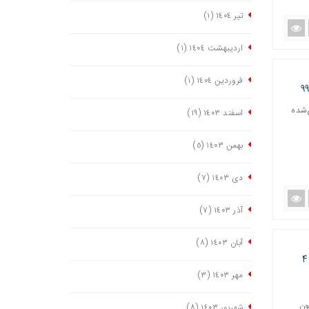
تیر ١٤٠٤
(١)
اردیبهشت ١٤٠٤
(١)
فروردین ١٤٠٤
(١)
بل شروع‌شده
اسفند ١٤٠٣
(١٩)
بهمن ١٤٠٣
(٥)
دی ١٤٠٣
(٧)
آذر ١٤٠٣
(٧)
آبان ١٤٠٣
(٨)
۲۵میلیون مترمربع فضای سبز در شهر قم وجود دارد/افتتاح ۱۰۰ بوستان شهری در ۴
مهر ١٤٠٣
(٣)
 فضای سبز در قم و درمجموع ٢٥ میلیون
شهریور ١٤٠٣
(٨)