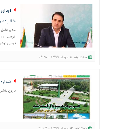
اجرای 
خانواده و
مدیر عامل 
فرصتی در ج
تبدیل تهدی
ﺳﻪشنبه، ١٤ مرداد ١٣٩٩ - ٠٩:٢٨
شماره 
نارون ،نشر
دوشنبه، ١٣ مرداد ١٣٩٩ - ٢١:٤٣