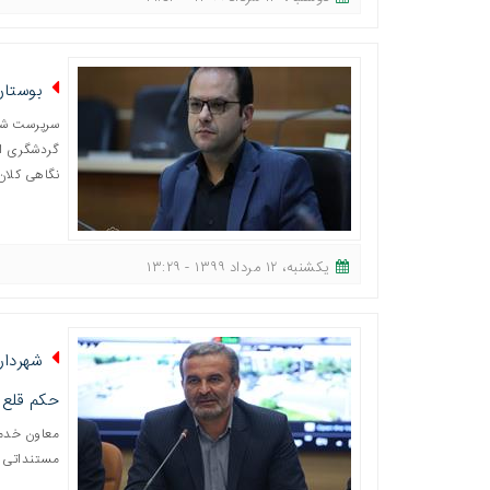
بوستان
سرپرست شهر
گردشگری اس
نگاهی کلان
یکشنبه، ١٢ مرداد ١٣٩٩ - ١٣:٢٩
شهردار
حکم قلع‌و
معاون خدما
مستنداتی د