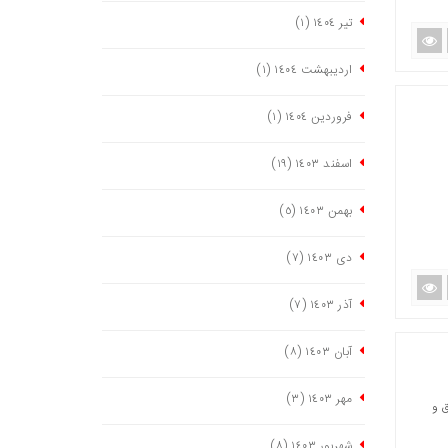
تیر ١٤٠٤
(١)
اردیبهشت ١٤٠٤
(١)
فروردین ١٤٠٤
(١)
اسفند ١٤٠٣
(١٩)
بهمن ١٤٠٣
(٥)
دی ١٤٠٣
(٧)
آذر ١٤٠٣
(٧)
آبان ١٤٠٣
(٨)
مهر ١٤٠٣
(٣)
تحقیق و
شهریور ١٤٠٣
(٨)