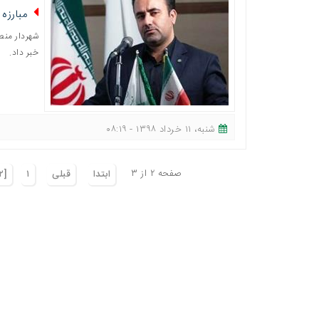
مبارزه گستر
خبر داد.
شنبه، ١١ خرداد ١٣٩٨ - ٠٨:١٩
صفحه ٢ از ٣
ابتدا
قبلی
١
[٢]