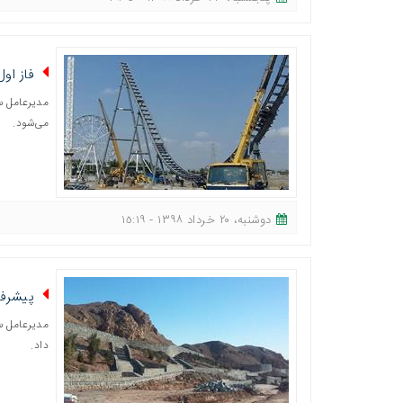
فاز او
مدیرعامل س
می‌شود.
دوشنبه، ٢٠ خرداد ١٣٩٨ - ١٥:١٩
پیشرفت ۷۰ درصدی محوطه‌سازی
داد.