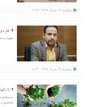
یکشنبه، ١٩ خرداد ١٣٩٨ - ١١:٢٢
فاز دو
شهردار منط
یکشنبه، ١٩ خرداد ١٣٩٨ - ١٠:٢٩
۱۷ گونه گیاهی جدید در قم در حال کاشت است
شناسایی در