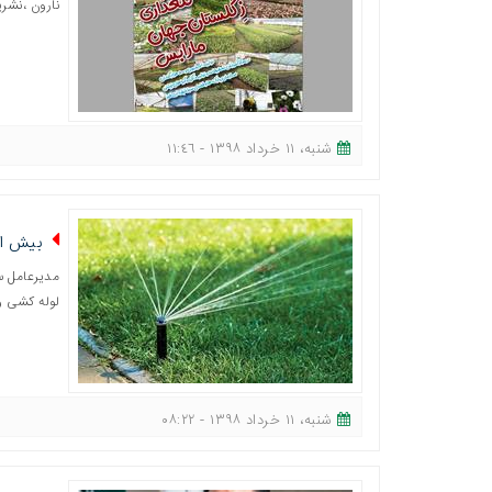
نارون ،نشر
شنبه، ١١ خرداد ١٣٩٨ - ١١:٤٦
بیش از ۹۰ درصد فضای سبز قم دارای آبیاری 
لوله کشی و
شنبه، ١١ خرداد ١٣٩٨ - ٠٨:٢٢