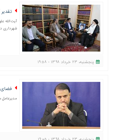
تقدیر 
آیت‌الله عل
شهرداری در
پنجشنبه، ٢٣ خرداد ١٣٩٨ - ١٩:٥٨
فضای س
مدیرعامل س
پنجشنبه، ٢٣ خرداد ١٣٩٨ - ١٩:٠٥