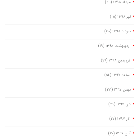
مرداد ١٣٩٨
(٢٦)
تیر ١٣٩٨
(١٥)
خرداد ١٣٩٨
(٣٠)
اردیبهشت ١٣٩٨
(١٩)
فروردین ١٣٩٨
(٤٩)
اسفند ١٣٩٧
(٥٤)
بهمن ١٣٩٧
(٢٣)
دی ١٣٩٧
(٢٩)
آذر ١٣٩٧
(١٧)
آبان ١٣٩٧
(٢٠)