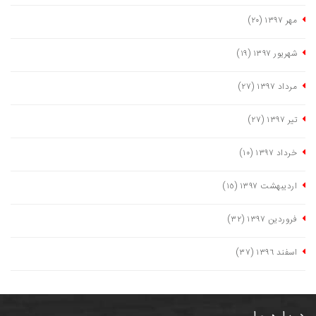
مهر ١٣٩٧
(٢٠)
شهریور ١٣٩٧
(١٩)
مرداد ١٣٩٧
(٢٧)
تیر ١٣٩٧
(٢٧)
خرداد ١٣٩٧
(١٠)
اردیبهشت ١٣٩٧
(١٥)
فروردین ١٣٩٧
(٣٢)
اسفند ١٣٩٦
(٣٧)