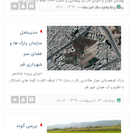
بوستان جوان و اجرای فاز دو روشنایی و کاشت ٤٠٠٠ اصله درخت در این
چهارشنبه، ٠٥ اردیبهشت ١٣٩٧ - ٠٩:١١
بوستان تا پایان سال خبر داد.
مدیرعامل
سازمان پارک ها و
فضای سبز
شهرداری قم:
اجرای پروژه شاخص
پارک کوهستانی هزار هکتاری زائر در سال ٩٧ / توقف کاشت گونه های ناسازگار
با اقلیم و آب هوای شهر قم
دوشنبه، ٠٣ اردیبهشت ١٣٩٧ - ٠٨:٠٢
بررسی گونه