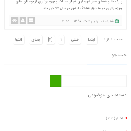
پارک ها و فضای سبز شهرداری قم از احداث و بهره برداری از بوستان های
ویژه بانوان در مناطق هشتگانه شهر در سال ٩٧ خبر داد.
شنبه، ٠١ اردیبهشت ١٣٩٧ - ١١:٢٥
صفحه ٢ از ٢
ابتدا
قبلی
١
[٢]
بعدی
انتها
جستجو
دسته‌بندی موضوعی
اخبار
(١٩٢١)