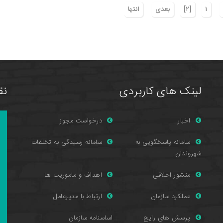
١
[٢]
بعدی
انتها
لینک های کاربردی
نق
اخبار
درخواست مجوز
سامانه پاسخگویی به
سامانه رسیدگی به تخلفات
شهروندان
منشور اخلاقی
اهداف و ماموریت ها
عملکرد سازمان
ارتباط با مدیرعامل
پرسش های را
یج
اساسنامه سازمان