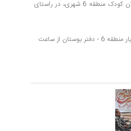
برگزاری نشست‌ چهره‌به‌چهره با شهروندان، کارگران و عوامل اجرایی فضای سبز در بوستان‌ کودک منطقه 6 شهری، در راستای
چهارمین دیدار و نشست چهره به چهره امروز پنجشنبه 27 شهریور ۱۴۰۴ در بوستان شهریار منطقه 6 - دفتر بوستان از ساعت