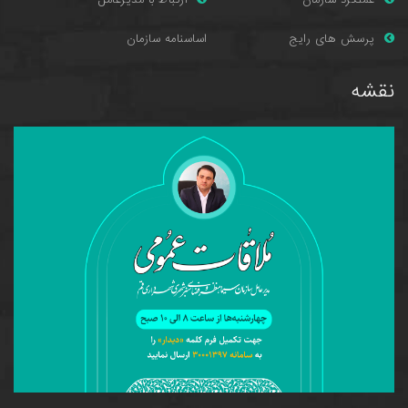
پرسش های را
یج
اساسنامه سازمان
نقشه