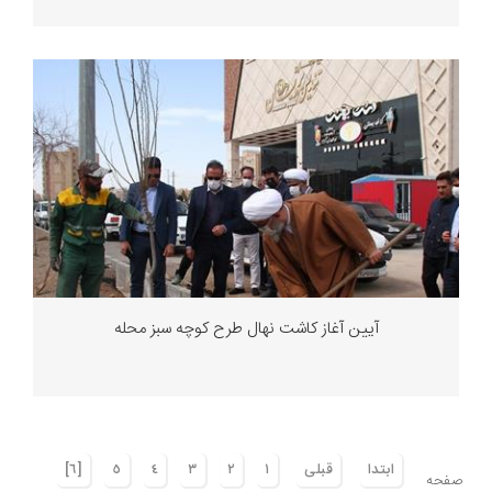
آیین آغاز کاشت نهال طرح کوچه سبز محله
ابتدا
قبلی
١
٢
٣
٤
٥
[٦]
صفحه