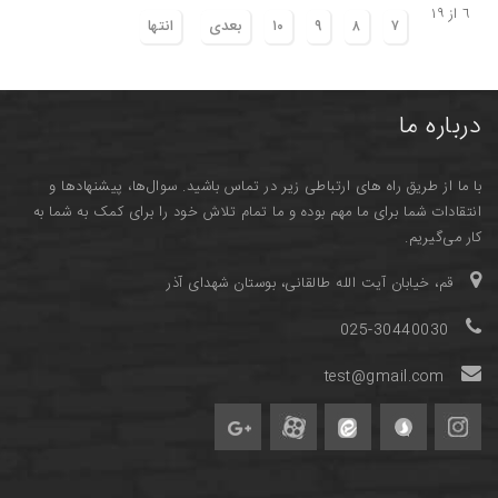
٦ از ١٩
٧
٨
٩
١٠
بعدی
انتها
درباره ما
با ما از طریق راه های ارتباطی زیر در تماس باشید. سوال‌ها، پیشنهادها و
انتقادات شما برای ما مهم بوده و ما تمام تلاش خود را برای کمک به شما به
کار می‌گیریم.
قم، خیابان آیت الله طالقانی، بوستان شهدای آذر
025-30440030
test@gmail.com