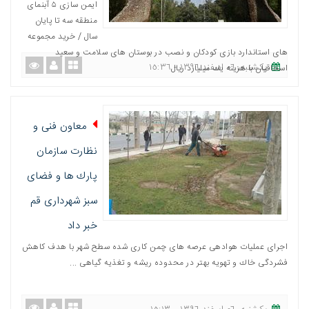
ایمن سازی ۵ آبنمای
منطقه سه تا پایان
سال / خرید مجموعه
های استاندارد بازی كودكان و نصب در بوستان های سلامت و سعید
یکشنبه، ٠٦ اسفند ١٣٩٦ - ١٥:٣٦
اسحاقیان با هزینه یك میلیارد ریال
معاون فنی و
نظارت سازمان
پارك ها و فضای
سبز شهرداری قم
خبر داد
اجرای عملیات هوادهی عرصه های چمن كاری شده سطح شهر با هدف كاهش
فشردگی خاك و تهویه بهتر در محدوده ریشه و تغذیه گیاهی ...