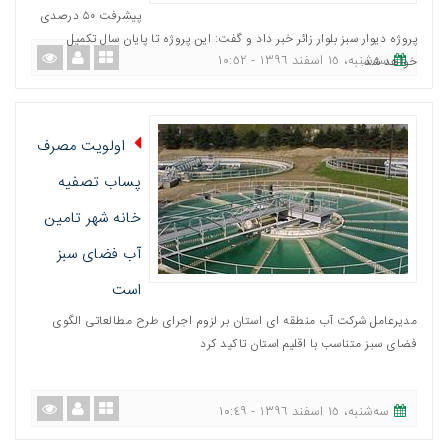
پيشرفت ۵۰ درصدی
پروژه ديوار سبز بلوار زائر خبر داد و گفت: اين پروژه تا پايان سال تكميل
ﺳﻪشنبه، ١٥ اسفند ١٣٩٦ - ١٠:٥٢
خواهد شد.
اولويت مصرف
پساب تصفيه
خانه شهر تامين
آب فضای سبز
است
مدیرعامل شركت آب منطقه ای استان بر لزوم اجرای طرح مطالعاتی الگوی
فضای سبز متناسب با اقلیم استان تاكید كرد
ﺳﻪشنبه، ١٥ اسفند ١٣٩٦ - ١٠:٤٩