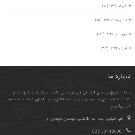
خرداد ١٣٩٧
(١٠)
اردیبهشت ١٣٩٧
(١٥)
فروردین ١٣٩٧
(٣٢)
اسفند ١٣٩٦
(٣٧)
درباره ما
با ما از طریق راه های ارتباطی زیر در تماس باشید. سوال‌ها، پیشنهادها و
انتقادات شما برای ما مهم بوده و ما تمام تلاش خود را برای کمک به شما به
کار می‌گیریم.
قم، خیابان آیت الله طالقانی، بوستان شهدای آذر
025-30440030