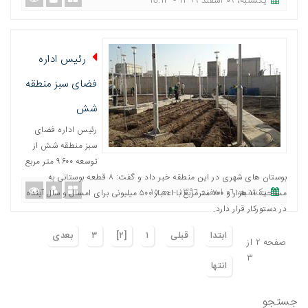
یکشنبه، ٠٦ اسفند ١٣٩٦ - ١٥:١٣
رئيس اداره
فضای سبز منطقه
شش
رئیس اداره فضای
سبز منطقه شش از
توسعه ۹۶۰۰ متر مربع
بوستان های شهری در این منطقه خبر داد و گفت: ۸ قطعه بوستانی به
یکشنبه، ٠٦ اسفند ١٣٩٦ - ١٥:٠٠
مساحت ۱۱ هزار و ۲۰۰ مترمربع با اعتبار ۵۰۰ میلیونی برای امسال و سال آینده
در دستوركار قرار دارد.
ابتدا
قبلی
١
[٢]
٣
بعدی
صفحه ٢ از
٣
انتها
جستجو