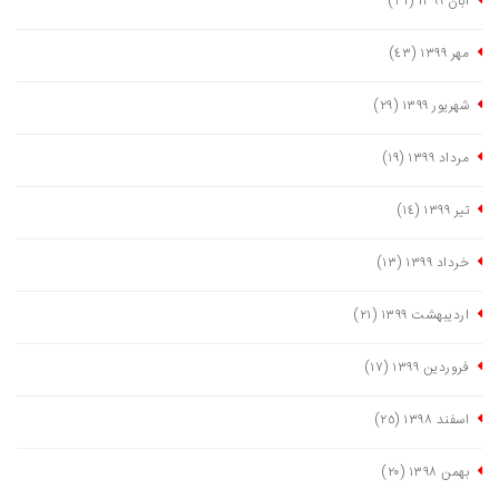
آبان ١٣٩٩
(٣١)
مهر ١٣٩٩
(٤٣)
شهریور ١٣٩٩
(٢٩)
مرداد ١٣٩٩
(١٩)
تیر ١٣٩٩
(١٤)
خرداد ١٣٩٩
(١٣)
اردیبهشت ١٣٩٩
(٢١)
فروردین ١٣٩٩
(١٧)
اسفند ١٣٩٨
(٢٥)
بهمن ١٣٩٨
(٢٠)