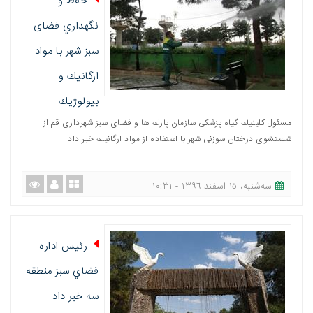
حفظ و
نگهداري فضای
سبز شهر با مواد
ارگانيك و
بيولوژيك
مسئول كلینیك گیاه پزشكی سازمان پارك ها و فضای سبز شهرداری قم از
شستشوی درختان سوزنی شهر با استفاده از مواد ارگانیك خبر داد
ﺳﻪشنبه، ١٥ اسفند ١٣٩٦ - ١٠:٣١
رئيس اداره
فضاي سبز منطقه
سه خبر داد