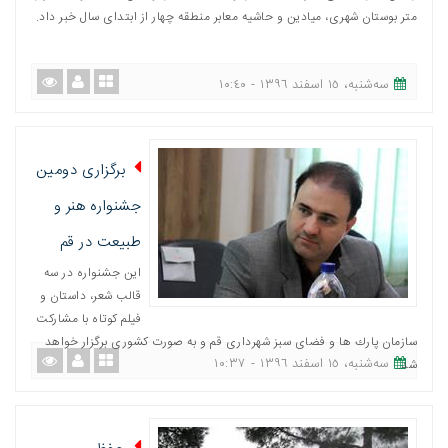
متر بوستان شهری، میادین و حاشیه معابر منطقه چهار از ابتدای سال خبر داد.
ﺳﻪشنبه، ١٥ اسفند ١٣٩٦ - ١٠:٤٠
برگزاری دومين
جشنواره هنر و
طبيعت در قم
این جشنواره در سه
قالب شعر، داستان و
فیلم كوتاه با مشاركت
سازمان پارك ها و فضای سبز شهرداری قم و به صورت كشوری برگزار خواهد
ﺳﻪشنبه، ١٥ اسفند ١٣٩٦ - ١٠:٣٧
شد.