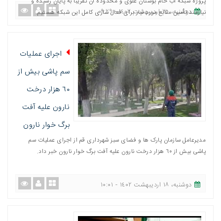
پروژه شبکه آب خام بوستان علوی و محدوده آن تقریبا به پایان رسیده و
دوشنبه، ٢٥ اردیبهشت ١٤٠٢ - ٠٩:٢٩
نیازمند تأمین منابع مورد نیاز برای فعال سازی کامل این شبکه هستیم.
اجرای عملیات
سم پاشی بیش از
٦٠ هزار درخت
نارون علیه آفت
برگ خوار نارون
مدیرعامل سازمان پارک ها و فضای سبز شهرداری قم از اجرای عملیات سم
پاشی بیش از ٦٠ هزار درخت نارون علیه آفت برگ خوار نارون خبر داد.
دوشنبه، ١٨ اردیبهشت ١٤٠٢ - ١٠:٠١