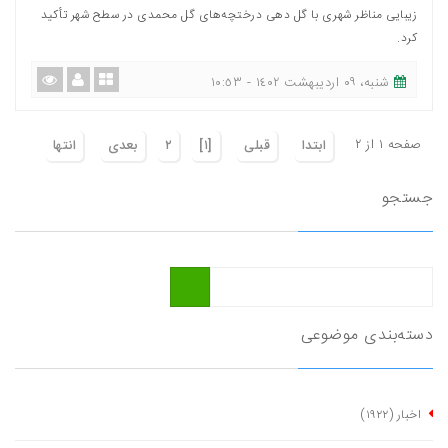
زیبایی مناظر شهری با گل دهی درختچه‌های گل محمدی در سطح شهر تأکید
کرد.
شنبه، ٠٩ اردیبهشت ١٤٠٢ - ١٠:٥٣
صفحه ١ از ٢
ابتدا
قبلی
[١]
٢
بعدی
انتها
جستجو
دسته‌بندی موضوعی
اخبار
(١٩٢٢)