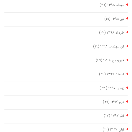
مرداد ١٣٩٨
(٢٦)
تیر ١٣٩٨
(١٥)
خرداد ١٣٩٨
(٣٠)
اردیبهشت ١٣٩٨
(١٩)
فروردین ١٣٩٨
(٤٩)
اسفند ١٣٩٧
(٥٤)
بهمن ١٣٩٧
(٢٣)
دی ١٣٩٧
(٢٩)
آذر ١٣٩٧
(١٧)
آبان ١٣٩٧
(٢٠)