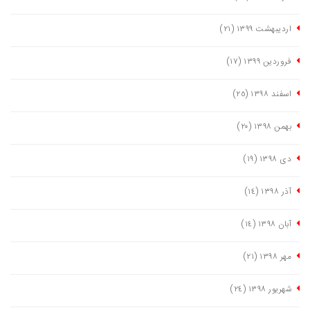
اردیبهشت ١٣٩٩
(٢١)
فروردین ١٣٩٩
(١٧)
اسفند ١٣٩٨
(٢٥)
بهمن ١٣٩٨
(٢٠)
دی ١٣٩٨
(١٩)
آذر ١٣٩٨
(١٤)
آبان ١٣٩٨
(١٤)
مهر ١٣٩٨
(٢١)
شهریور ١٣٩٨
(٢٤)