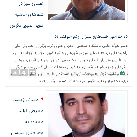
فضای سبز در
شهرهای حاشیه
کویر؛ تغییر نگرش
در طراحی‌ فضاهای سبز را رقم خواهد زد
عضو هیأت علمی دانشگاه صنعتی اصفهان عنوان کرد: برگزاری همایش ملی
راهبردهای توسعه فضای سبز در شهرهای حاشیه کویر منجر به ایجاد تعامل و
ارتباط بین متولیان فضای سبز و متخصصین در این زمینه و آشنایی آن‌ها با
الگوهای جدید خواهد شد؛ زیرا به غیر از صفحات شمالی کشور مناطق دیگر
یکشنبه، ١٠ اردیبهشت ١٤٠٢ - ١٠:٠٧
نیازمند تغییر نگرش به نوع فضای سبز هستند و طبیعتا این همایش می تواند
برای تحقق این تغییر نگرش در سطح کل کشور اثر‌گذار باشد.
مسائل زیست
محیطی نباید
محدود به
جغرافیای سیاسی