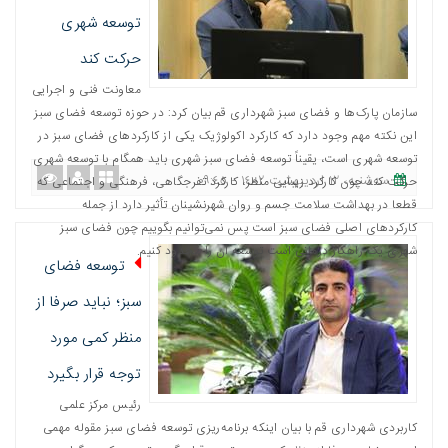
توسعه شهری
حرکت کند
معاونت فنی و اجرایی
سازمان پارک‌ها و فضای سبز شهرداری قم بیان کرد: در حوزه توسعه فضای سبز
این نکته مهم وجود دارد که کارکرد اکولوژیک یکی از کارکردهای فضای سبز در
توسعه شهری است، یقیناً توسعه فضای سبز شهری باید همگام با توسعه شهری
ﺳﻪشنبه، ١٢ اردیبهشت ١٤٠٢ - ٠٩:٤٥
حرکت کند چون کارکرد زیبایی منظر، کارکرد تفرجگاهی، فرهنگی و اجتماعی که
قطعا در بهداشت سلامت جسم و روان شهرنشینان تأثیر دارد از جمله
کارکردهای اصلی فضای سبز است پس نمی‌توانیم بگوییم چون فضای سبز
شهری یک راهکار درمانی است توسعه آن را محدود کنیم.
توسعه فضای
سبز؛ نباید صرفا از
منظر کمی مورد
توجه قرار بگیرد
رئیس مرکز علمی
کاربردی شهرداری قم با بیان اینکه برنامه‌ریزی توسعه فضای سبز مقوله مهمی