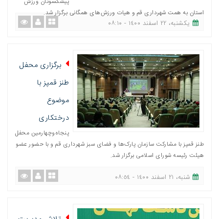
پیشکسوتان ورزش
استان به همت شهرداری قم و هیات ورزش‌های همگانی برگزار شد.
یکشنبه، ٢٢ اسفند ١٤٠٠ - ٠٨:١٠
برگزاری محفل
طنز قمپز با
موضوع
درختکاری
پنجاه‌وچهارمین محفل
طنز قمپز با مشارکت سازمان پارک‌ها و فضای سبز شهرداری قم و با حضور عضو
هیئت رئیسه شورای اسلامی برگزار شد.
شنبه، ٢١ اسفند ١٤٠٠ - ٠٨:٥٤