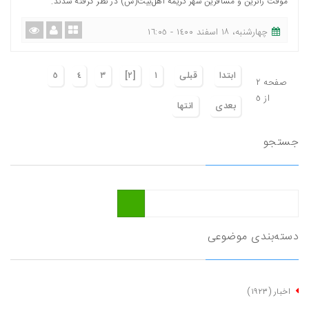
موقت زائرين و مسافرين شهر كريمه اهل‌بیت(س) در نظر گرفته شدند.
چهارشنبه، ١٨ اسفند ١٤٠٠ - ١٦:٠٥
ابتدا
قبلی
١
[٢]
٣
٤
٥
صفحه ٢
از ٥
بعدی
انتها
جستجو
دسته‌بندی موضوعی
اخبار
(١٩٢٣)