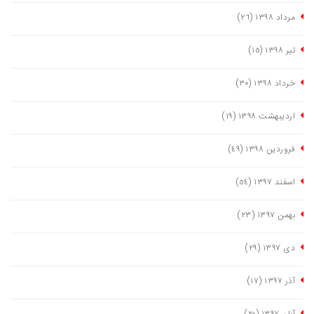
مرداد ١٣٩٨
(٢٦)
تیر ١٣٩٨
(١٥)
خرداد ١٣٩٨
(٣٠)
اردیبهشت ١٣٩٨
(١٩)
فروردین ١٣٩٨
(٤٩)
اسفند ١٣٩٧
(٥٤)
بهمن ١٣٩٧
(٢٣)
دی ١٣٩٧
(٢٩)
آذر ١٣٩٧
(١٧)