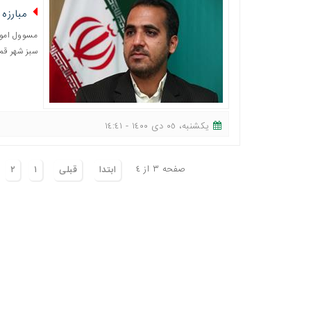
مبارزه
مسوول امور
سبز شهر قم 
یکشنبه، ٠٥ دی ١٤٠٠ - ١٤:٤١
صفحه ٣ از ٤
ابتدا
قبلی
١
٢