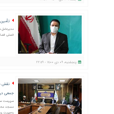
تأمین 
مدیرعامل سا
فصلی فضای 
پنجشنبه، ٠٩ دی ١٤٠٠ - ٢٢:٥٩
نقش بو
جمعی در 
سرپرست ساز
مسجد محور 
به‌صورت وی