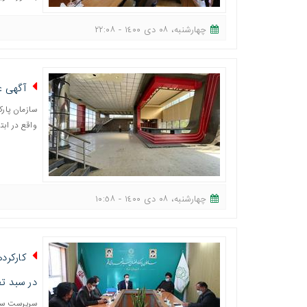
چهارشنبه، ٠٨ دی ١٤٠٠ - ٢٢:٠٨
آگهی ع
سازمان پار
واقع در ابت
چهارشنبه، ٠٨ دی ١٤٠٠ - ١٠:٥٨
کارکرد
در سبد ت
سرپرست ساز