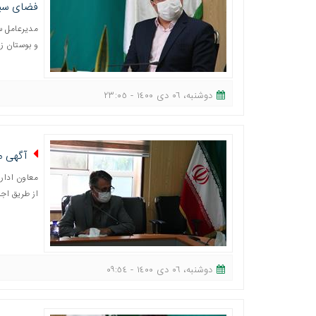
فضای سبز
مدیرعامل س
و بوستان زا
دوشنبه، ٠٦ دی ١٤٠٠ - ٢٣:٠٥
آگهی م
معاون ادار
از طریق اج
دوشنبه، ٠٦ دی ١٤٠٠ - ٠٩:٥٤