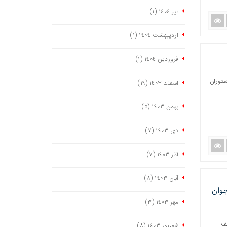
تیر ١٤٠٤
(١)
اردیبهشت ١٤٠٤
(١)
فروردین ١٤٠٤
(١)
ستوران
اسفند ١٤٠٣
(١٩)
بهمن ١٤٠٣
(٥)
دی ١٤٠٣
(٧)
آذر ١٤٠٣
(٧)
آبان ١٤٠٣
(٨)
جوان
مهر ١٤٠٣
(٣)
لف
شهریور ١٤٠٣
(٨)