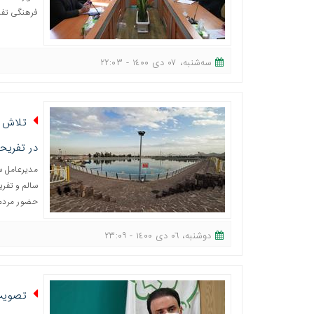
فرهنگی تفری
ﺳﻪشنبه، ٠٧ دی ١٤٠٠ - ٢٢:٠٣
تلاش ب
در تفریحا
مدیرعامل س
سالم و تفری
حضور مردم 
دوشنبه، ٠٦ دی ١٤٠٠ - ٢٣:٠٩
تصویب 