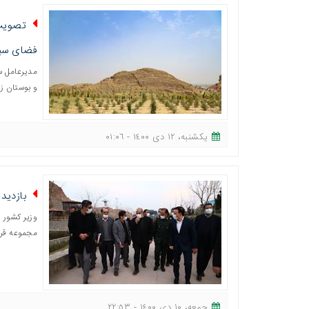
تصویب 
فضای سبز
مدیرعامل س
و بوستان زا
یکشنبه، ١٢ دی ١٤٠٠ - ٠١:٠٦
بازدید 
وزیر کشور و
مجموعه قرا
جمعه، ١٠ دی ١٤٠٠ - ٢٢:٥٣