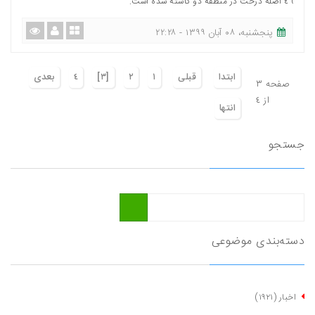
٤٦ اصله درخت در منطقه دو کاشته شده است.
پنجشنبه، ٠٨ آبان ١٣٩٩ - ٢٢:٢٨
ابتدا
قبلی
١
٢
[٣]
٤
بعدی
صفحه ٣
از ٤
انتها
جستجو
دسته‌بندی موضوعی
اخبار
(١٩٢١)