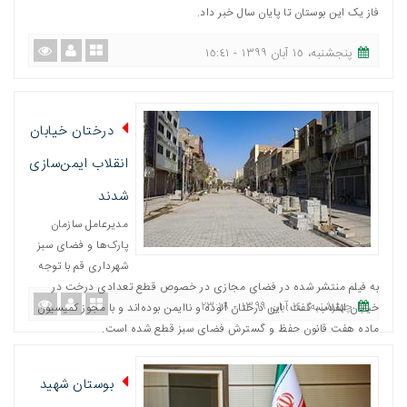
فاز یک این بوستان تا پایان سال خبر داد.
پنجشنبه، ١٥ آبان ١٣٩٩ - ١٥:٤١
درختان خیابان
انقلاب ایمن‌سازی
شدند
مدیرعامل سازمان
پارک‌ها و فضای سبز
شهرداری قم با توجه
به فیلم منتشر شده در فضای مجازی در خصوص قطع تعدادی درخت در
چهارشنبه، ١٤ آبان ١٣٩٩ - ٢٣:١٨
خیابان انقلاب، گفت: این درختان آلوده و ناایمن بوده‌اند و با مجوز کمیسیون
ماده هفت قانون حفظ و گسترش فضای سبز قطع‌ شده‌ است.
بوستان شهید