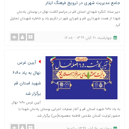
جامع مدیریت شهری در ترویج فرهنگ ایثار
دبیر ستاد کنگره شهدای استان قم در مراسم کاشت نهال در بوستان یادمان
شهدا از همت شهرداری قم و شورای شهر در تکریم یاد و خاطره شهیدان تجلیل
کرد.
چهارشنبه، ٢١ آبان ١٣٩٩ - ١٢:٠٥
آیین غرس
نهال به یاد ۶۰۹۰
شهید استان قم
برگزار شد
آیین غرس ٦٠٩٠ نهال
به یاد ٦٠٩٠ شهید استان قم و آغاز عملیات اجرایی بوستان یادمان شهدا با
حضور تولیت آستان مقدس فاطمه معصومه(س) برگزار شد.
ﺳﻪشنبه، ٢٠ آبان ١٣٩٩ - ١٠:٠٦