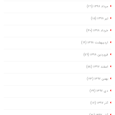
مرداد ١٣٩٨
(٢٦)
تیر ١٣٩٨
(١٥)
خرداد ١٣٩٨
(٣٠)
اردیبهشت ١٣٩٨
(١٩)
فروردین ١٣٩٨
(٤٩)
اسفند ١٣٩٧
(٥٤)
بهمن ١٣٩٧
(٢٣)
دی ١٣٩٧
(٢٩)
آذر ١٣٩٧
(١٧)