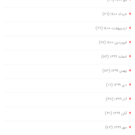
تیر ١٤٠٠
(٣٠)
خرداد ١٤٠٠
(٢٦)
اردیبهشت ١٤٠٠
(٢٦)
فروردین ١٤٠٠
(٢٤)
اسفند ١٣٩٩
(٥٣)
بهمن ١٣٩٩
(٤٣)
دی ١٣٩٩
(١٦)
آذر ١٣٩٩
(٣٨)
آبان ١٣٩٩
(٣١)
مهر ١٣٩٩
(٤٣)