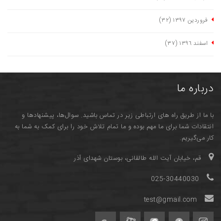
فروردین ١٣٩٧
(٣٢)
اسفند ١٣٩٦
(٣٧)
درباره ما
با ما از طریق راه های ارتباطی زیر در تماس باشید. سوال‌ها، پیشنهادها و
انتقادات شما برای ما مهم بوده و ما تمام تلاش خود را برای کمک به شما به
کار می‌گیریم.
قم، خیابان آیت الله طالقانی، بوستان شهدای آذر
025-30440030
test@gmail.com