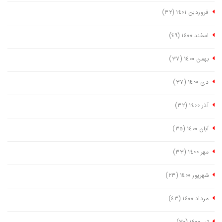
فروردین ١٤٠١
(٣٢)
اسفند ١٤٠٠
(٤٩)
بهمن ١٤٠٠
(٣٧)
دی ١٤٠٠
(٣٧)
آذر ١٤٠٠
(٣٢)
آبان ١٤٠٠
(٣٥)
مهر ١٤٠٠
(٣٣)
شهریور ١٤٠٠
(٢٣)
مرداد ١٤٠٠
(٤٣)