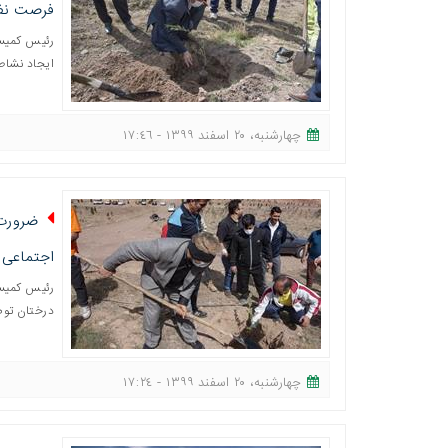
فرصت نف
رئیس کمیسی
ایجاد نشاط
چهارشنبه، ٢٠ اسفند ١٣٩٩ - ١٧:٤٦
ضرورت 
اجتماعی د
رئیس کمیسی
درختان توص
چهارشنبه، ٢٠ اسفند ١٣٩٩ - ١٧:٢٤