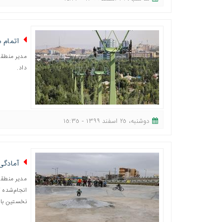
اتمام مح
داد.
دوشنبه، ٢٥ اسفند ١٣٩٩ - ١٥:٣٥
آمادگی
مدیر منطقه
انجام‌شده ک
نخستین بار