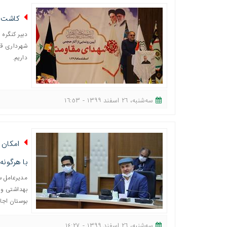
کاشت د
شهرداری قم 
داریم.
ﺳﻪشنبه، ٢٦ اسفند ١٣٩٩ - ١٦:٥٣
امکان 
با هرگونه
مدیرعامل س
بهداشتی و 
بوستان اجاز
ﺳﻪشنبه، ٢٦ اسفند ١٣٩٩ - ١٤:٢٧