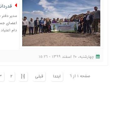
قدردانی ج
دام اعتیاد 
چهارشنبه، ٢٠ اسفند ١٣٩٩ - ١٥:٢٦
صفحه ١ از ٦
ابتدا
قبلی
[١]
٢
٣