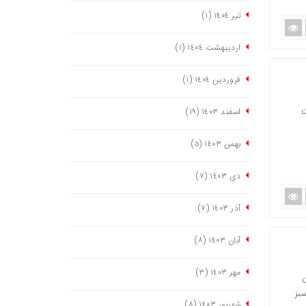
تیر ١٤٠٤
(١)
اردیبهشت ١٤٠٤
(١)
فروردین ١٤٠٤
(١)
وستان
اسفند ١٤٠٣
(١٩)
بهمن ١٤٠٣
(٥)
دی ١٤٠٣
(٧)
آذر ١٤٠٣
(٧)
آبان ١٤٠٣
(٨)
مهر ١٤٠٣
(٣)
در حدود ۸ میلیون
سبز
شهریور ١٤٠٣
(٨)