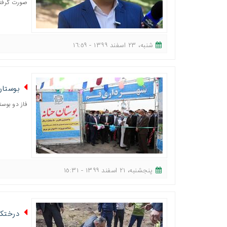
صورت گرفت
شنبه، ٢٣ اسفند ١٣٩٩ - ١٦:٥٩
بوستان
فاز دو بوس
پنجشنبه، ٢١ اسفند ١٣٩٩ - ١٥:٣١
درختکا