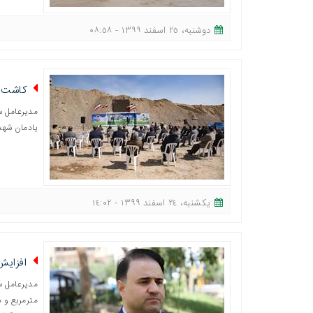
دوشنبه، ٢٥ اسفند ١٣٩٩ - ٠٨:٥٨
کاشت نهال به یاد ۰۹۰
یادمان شهد
یکشنبه، ٢٤ اسفند ١٣٩٩ - ١٤:٠٢
افزایش ۸ میلیون مترمربعی فضای س