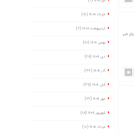
تیر ١٤٠٥
(٩)
خرداد ١٤٠٥
(١٤)
اردیبهشت ١٤٠٥
(٢)
ستان علوی بااعتباری بالغ‌بر ١٠ میلیارد ریال خبر
بهمن ١٤٠٤
(٢٠)
دی ١٤٠٤
(٢٥)
آذر ١٤٠٤
(٣٧)
آبان ١٤٠٤
(٣٥)
مهر ١٤٠٤
(٢٢)
شهریور ١٤٠٤
(١٥)
مرداد ١٤٠٤
(١٠)