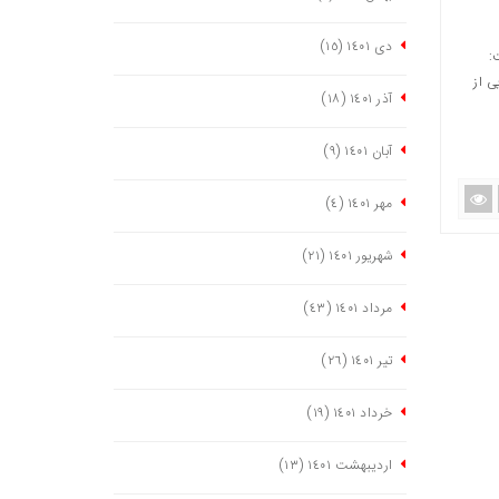
دی ١٤٠١
(١٥)
فت:
ایی از
آذر ١٤٠١
(١٨)
آبان ١٤٠١
(٩)
مهر ١٤٠١
(٤)
شهریور ١٤٠١
(٢١)
مرداد ١٤٠١
(٤٣)
تیر ١٤٠١
(٢٦)
خرداد ١٤٠١
(١٩)
اردیبهشت ١٤٠١
(١٣)