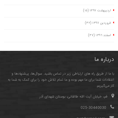
اردیبهشت ١٣٩٧
(١٥)
فروردین ١٣٩٧
(٣٢)
اسفند ١٣٩٦
(٣٧)
درباره ما
با ما از طریق راه های ارتباطی زیر در تماس باشید. سوال‌ها، پیشنهادها و
انتقادات شما برای ما مهم بوده و ما تمام تلاش خود را برای کمک به شما به
کار می‌گیریم.
قم، خیابان آیت الله طالقانی، بوستان شهدای آذر
025-30440030