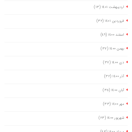
اردیبهشت ١٤٠١
(١٣)
فروردین ١٤٠١
(٣٢)
اسفند ١٤٠٠
(٤٩)
بهمن ١٤٠٠
(٣٧)
دی ١٤٠٠
(٣٧)
آذر ١٤٠٠
(٣٢)
آبان ١٤٠٠
(٣٥)
مهر ١٤٠٠
(٣٣)
شهریور ١٤٠٠
(٢٣)
مرداد ١٤٠٠
(٤٣)