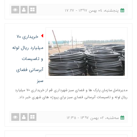
پنجشنبه، ٠٤ بهمن ١٣٩٧ - ١٧:٢٧
خریداری ۷۰
میلیارد ریال لوله
و تاسیسات
آبرسانی فضای
سبز
مدیرعامل سازمان پارک ها و فضای سبز شهرداری قم از خریداری ۷۰ میلیارد
ریال لوله و تاسیسات آبرسانی فضای سبز برای پروژه های شهری خبر داد.
ﺳﻪشنبه، ٠٢ بهمن ١٣٩٧ - ١٢:٣٥