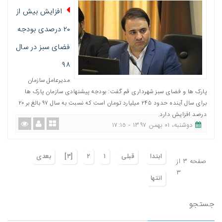
افزایش بیش از
۲۰ درصدی بودجه
فضای سبز در سال
۹۸
مدیرعامل سازمان
پارک ها و فضای سبز شهرداری قم گفت:‌ بودجه پیشنهادی سازمان پارک ها
برای سال آینده حدود ۲۴۵ میلیارد تومان است که نسبت به سال ۹۷ بالغ بر ۲۰
درصد افزایش دارد.
دوشنبه، ٠١ بهمن ١٣٩٧ - ١٧:١٥
ابتدا
قبلی
١
٢
[٣]
بعدی
صفحه ٣ از
٣
انتها
جستجو